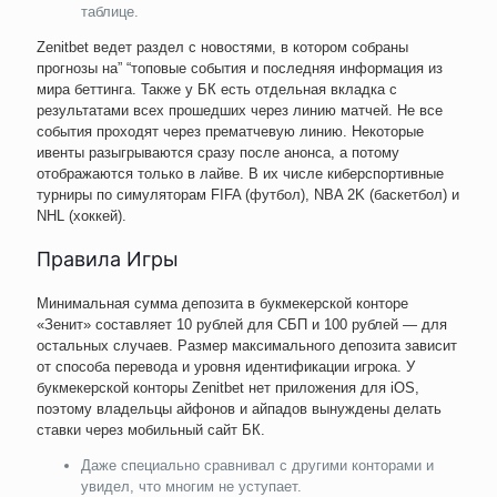
таблице.
Zenitbet ведет раздел с новостями, в котором собраны
прогнозы на” “топовые события и последняя информация из
мира беттинга. Также у БК есть отдельная вкладка с
результатами всех прошедших через линию матчей. Не все
события проходят через прематчевую линию. Некоторые
ивенты разыгрываются сразу после анонса, а потому
отображаются только в лайве. В их числе киберспортивные
турниры по симуляторам FIFA (футбол), NBA 2K (баскетбол) и
NHL (хоккей).
Правила Игры
Минимальная сумма депозита в букмекерской конторе
«Зенит» составляет 10 рублей для СБП и 100 рублей — для
остальных случаев. Размер максимального депозита зависит
от способа перевода и уровня идентификации игрока. У
букмекерской конторы Zenitbet нет приложения для iOS,
поэтому владельцы айфонов и айпадов вынуждены делать
ставки через мобильный сайт БК.
Даже специально сравнивал с другими конторами и
увидел, что многим не уступает.