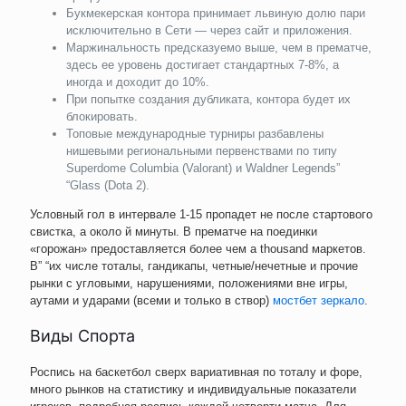
Букмекерская контора принимает львиную долю пари
исключительно в Сети — через сайт и приложения.
Маржинальность предсказуемо выше, чем в прематче,
здесь ее уровень достигает стандартных 7-8%, а
иногда и доходит до 10%.
При попытке создания дубликата, контора будет их
блокировать.
Топовые международные турниры разбавлены
нишевыми региональными первенствами по типу
Superdome Columbia (Valorant) и Waldner Legends”
“Glass (Dota 2).
Условный гол в интервале 1-15 пропадет не после стартового
свистка, а около й минуты. В прематче на поединки
«горожан» предоставляется более чем a thousand маркетов.
В” “их числе тоталы, гандикапы, четные/нечетные и прочие
рынки с угловыми, нарушениями, положениями вне игры,
аутами и ударами (всеми и только в створ)
мостбет зеркало
.
Виды Спорта
Роспись на баскетбол сверх вариативная по тоталу и форе,
много рынков на статистику и индивидуальные показатели