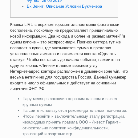
Футбол 29 05 2019
Бк Зенит: Описание Условий Букмекера
Кнопка LIVE в верхнем горизонтальном меню фактически
бесполезна, поскольку не предоставляет принципиально
новой информации. Два исхода и более из разных матчей” “в
одном купоне – это экспресс‑пари. Прогноз беттора тут же
попадает в купон, где указывается сумма в пределах
установленных лимитов и нажимается кнопка «Сделать
ставку». Чтобы поставить до начала события, нажмите на
одну из кнопок «Линия» в левом верхнем углу.
Интернет‑адрес конторы расположен в доменной зоне win, что
весьма нетипично для государства Россия. Данный букмекер
входит в число официальных и действует на основании
лицензии ФНС РФ.
Пару месяцев закончил хорошим плюсом и вывел
крупные суммы.
На сайте используются рекомендательные технологии.
Чтобы перейти к заключительному этапу регистрации,
необходимо принять правила ООО «Инвест Гарант»
относительно политики конфиденциальности,
транзакций и азартных игр.