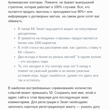
букмекерских конторах. Помните, не бывает выигрышной
стратегии, которая работает в 100% случаев. Все, кто
пытается продать прогнозы с проходимостью 90%+ или
информацию о договорных матчах, на самом деле хотят вас
обмануть.
В линии БК Зенит ощущается акцент на популярные
дисциплины.
В прематче на поединки «горожан» предоставляется
более чем 1000 маркетов.
В этой статье мы расскажем вам, как сделать ставку в
БК «Зенит».
Два исхода и более из разных матчей” “в одном купоне
– это экспресс‑пари.
Те, кто заходил в эту контору еще лет 5 назад и
помнит ее ужасный дизайн и не менее ужасные
условия игры, будут ошибаться, думая что здесь все
так и осталось.
В наиболее востребованных соревнованиях количество
событий может превышать 50. Сохранить моё имя, email и
адрес сайта в этом браузере для последующих моих
комментариев. Для регистрации в Зенит необходимо
заполнить короткую регистрационную анкету — указать дату