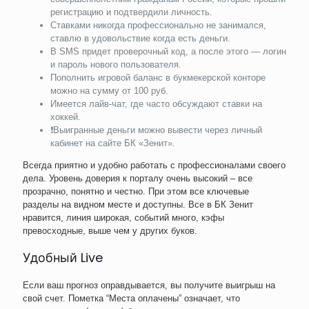
регистрацию и подтвердили личность.
Ставками никогда профессионально не занимался,
ставлю в удовольствие когда есть деньги.
В SMS придет проверочный код, а после этого — логин
и пароль нового пользователя.
Пополнить игровой баланс в букмекерской конторе
можно на сумму от 100 руб.
Имеется лайв-чат, где часто обсуждают ставки на
хоккей.
❗️Выигранные деньги можно вывести через личный
кабинет на сайте БК «Зенит».
Всегда приятно и удобно работать с профессионалами своего
дела. Уровень доверия к порталу очень высокий – все
прозрачно, понятно и честно. При этом все ключевые
разделы на видном месте и доступны. Все в БК Зенит
нравится, линия широкая, событий много, кэфы
превосходные, выше чем у других буков.
Удобный Live
Если ваш прогноз оправдывается, вы получите выигрыш на
свой счет. Пометка “Места оплачены” означает, что