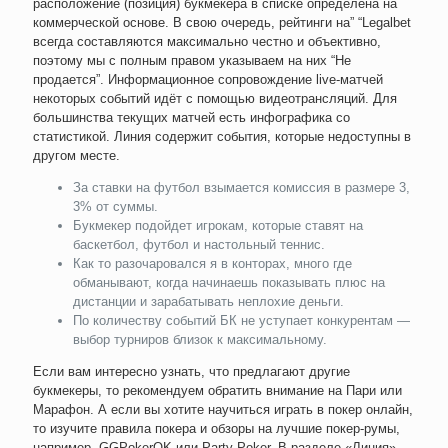
расположение (позиция) букмекера в списке определена на
коммерческой основе. В свою очередь, рейтинги на” “Legalbet
всегда составляются максимально честно и объективно,
поэтому мы с полным правом указываем на них “Не
продается”. Информационное сопровождение live-матчей
некоторых событий идёт с помощью видеотрансляций. Для
большинства текущих матчей есть инфографика со
статистикой. Линия содержит события, которые недоступны в
другом месте.
За ставки на футбол взымается комиссия в размере 3,
3% от суммы.
Букмекер подойдет игрокам, которые ставят на
баскетбол, футбол и настольный теннис.
Как то разочаровался я в конторах, много где
обманывают, когда начинаешь показывать плюс на
дистанции и зарабатывать неплохие деньги.
По количеству событий БК не уступает конкурентам —
выбор турниров близок к максимальному.
Если вам интересно узнать, что предлагают другие
букмекеры, то рекомендуем обратить внимание на Пари или
Марафон. А если вы хотите научиться играть в покер онлайн,
то изучите правила покера и обзоры на лучшие покер-румы,
например, GGPokerOK или Party Poker. В разделе «Линия»