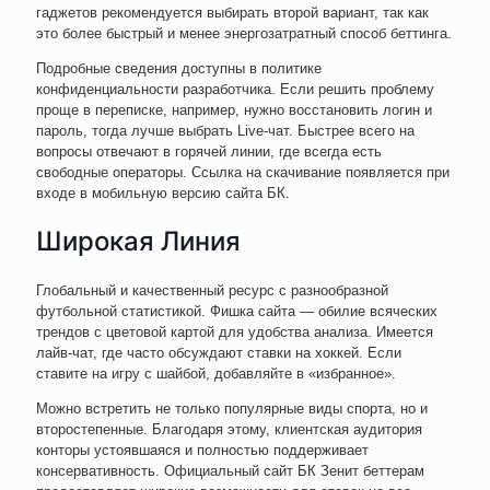
гаджетов рекомендуется выбирать второй вариант, так как
это более быстрый и менее энергозатратный способ беттинга.
Подробные сведения доступны в политике
конфиденциальности разработчика. Если решить проблему
проще в переписке, например, нужно восстановить логин и
пароль, тогда лучше выбрать Live-чат. Быстрее всего на
вопросы отвечают в горячей линии, где всегда есть
свободные операторы. Ссылка на скачивание появляется при
входе в мобильную версию сайта БК.
Широкая Линия
Глобальный и качественный ресурс с разнообразной
футбольной статистикой. Фишка сайта — обилие всяческих
трендов с цветовой картой для удобства анализа. Имеется
лайв-чат, где часто обсуждают ставки на хоккей. Если
ставите на игру с шайбой, добавляйте в «избранное».
Можно встретить не только популярные виды спорта, но и
второстепенные. Благодаря этому, клиентская аудитория
конторы устоявшаяся и полностью поддерживает
консервативность. Официальный сайт БК Зенит беттерам