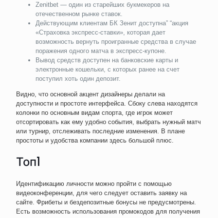
Zenitbet — один из старейших букмекеров на
отечественном рынке ставок.
Действующим клиентам БК Зенит доступна” “акция
«Страховка экспресс-ставки», которая дает
возможность вернуть проигранные средства в случае
поражения одного матча в экспресс-купоне.
Вывод средств доступен на банковские карты и
электронные кошельки, с которых ранее на счет
поступил хоть один депозит.
Видно, что основной акцент дизайнеры делали на
доступности и простоте интерфейса. Сбоку слева находятся
колонки по основным видам спорта, где игрок может
отсортировать как ему удобно события, выбрать нужный матч
или турнир, отслеживать последние изменения. В плане
простоты и удобства компании здесь большой плюс.
Топ1
Идентификацию личности можно пройти с помощью
видеоконференции, для чего следует оставить заявку на
сайте. Фрибеты и бездепозитные бонусы не предусмотрены.
Есть возможность использования промокодов для получения