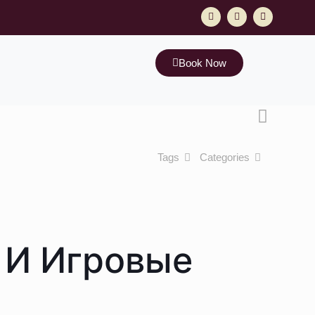
Book Now
Tags
Categories
ы И Игровые