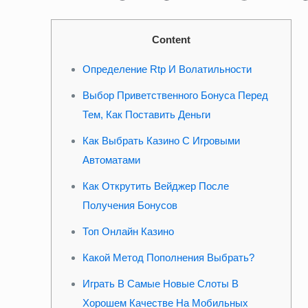
Content
Определение Rtp И Волатильности
Выбор Приветственного Бонуса Перед
Тем, Как Поставить Деньги
Как Выбрать Казино С Игровыми
Автоматами
Как Открутить Вейджер После
Получения Бонусов
Топ Онлайн Казино
Какой Метод Пополнения Выбрать?
Играть В Самые Новые Слоты В
Хорошем Качестве На Мобильных