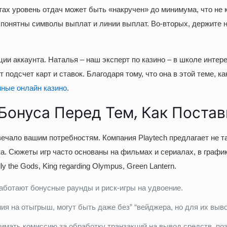
тах уровень отдач может быть «накручен» до минимума, что не
 понятны символы выплат и линии выплат. Во-вторых, держите ни
и аккаунта. Наталья – наш эксперт по казино – в школе интере
подсчет карт и ставок. Благодаря тому, что она в этой теме, к
ные онлайн казино
.
Бонуса Перед Тем, Как Постав
ечало вашим потребностям. Компания Playtech предлагает не так
а. Сюжеты игр часто основаны на фильмах и сериалах, в граф
y the Gods, King regarding Olympus, Green Lantern.
аботают бонусные раунды и риск-игры на удвоение.
я на отыгрыш, могут быть даже без” “вейджера, но для их выво
имать комиссию за обработку транзакций на вывод средств, по