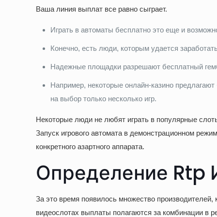
Ваша линия выплат все равно сыграет.
Играть в автоматы бесплатно это еще и возможно
Конечно, есть люди, которым удается заработать
Надежные площадки разрешают бесплатный гемб
Например, некоторые онлайн-казино предлагают 
на выбор только несколько игр.
Некоторые люди не любят играть в популярные слоты
Запуск игрового автомата в демонстрационном режим
конкретного азартного аппарата.
Определение Rtp 
За это время появилось множество производителей, 
видеослотах выплаты полагаются за комбинации в 