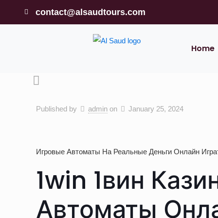
contact@alsaudtours.com
Home
Published by
admin
on
January 25, 2024
Игровые Автоматы На Реальные Деньги Онлайн Игр
1win 1вин Каз
Автоматы Онл