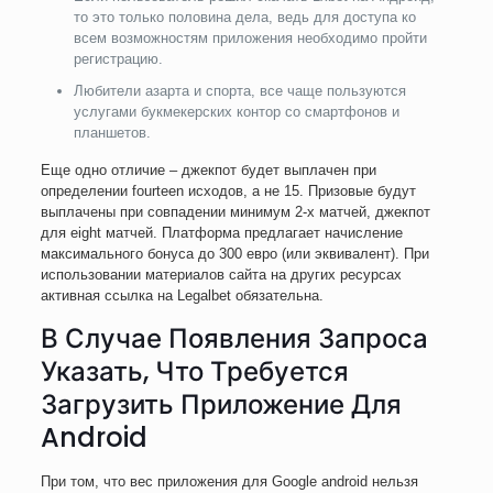
то это только половина дела, ведь для доступа ко
всем возможностям приложения необходимо пройти
регистрацию.
Любители азарта и спорта, все чаще пользуются
услугами букмекерских контор со смартфонов и
планшетов.
Еще одно отличие – джекпот будет выплачен при
определении fourteen исходов, а не 15. Призовые будут
выплачены при совпадении минимум 2-х матчей, джекпот
для eight матчей. Платформа предлагает начисление
максимального бонуса до 300 евро (или эквивалент). При
использовании материалов сайта на других ресурсах
активная ссылка на Legalbet обязательна.
В Случае Появления Запроса
Указать, Что Требуется
Загрузить Приложение Для
Android
При том, что вес приложения для Google android нельзя