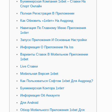
Букмекерская Компания 1xbet – Ставки На
Спорт Онлайн
Полная Регистрация В Приложении
Как Обновить «1хбет» На Андроид
Навигация По Главному Меню Приложения
1хбет
Запуск Приложения И Основные Настройки
Информация О Приложении На Ios
Варианты Ставок В Мобильном Приложении
1xbet
Live Ставки
Мобильная Версия 1xbet
Как Пользоваться Софтом 1xbet Для Андроид?
Букмекерская Контора 1хбет
Информация Об Аккаунте
Для Android
Обзор Мобильного Приложения 1xbet Для