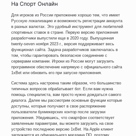
На Спорт Онлайн
Для игроков из России приложение хорошо тем, что имеет
Русскую локализацию и возможность регистрации аккаунта
в разных валютах. Это удобный инструмент для любителей
спортивных ставок в стране. Первую версию приложения
разработчики выпустили еще в 2020 году. Выпущенная
twenty-seven ноября 2023 г., версия поддерживает весь
функционал сайта. Задача разработчиков заключалась в
том, чтобы гарантировать безопасное соединение с
серверами компании. Игроки из России могут загрузить
программное обеспечение напрямую с официального сайта
1xBet или обновить его при запуске приложения.
Система здесь настроена таким образом, что большинство
типичных вопросов обрабатывает бот. Если вам нужна
помощь специалиста, вам просто нужно дождаться самого
диалога. Далее мы рассмотрим основные функции которые
доступны, которые получают в свое распоряжение
пользователи букмекерских контор после загрузки
приложения. Убедившись, что смартфон соответствует
заявленным параметрам, вы можете загрузить на свое
устройство последнюю версию 1xBet. На Apple клиент
загружается из официального магазина ПО, поэтому