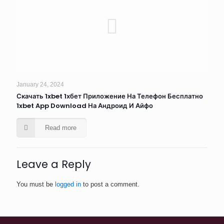
January 24, 2024
Скачать 1xbet 1хбет Приложение На Телефон Бесплатно
1xbet App Download На Андроид И Айфо
Read more
Leave a Reply
You must be
logged in
to post a comment.