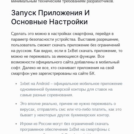
минимальным техническим требованиям разработчиков.
Запуск Приложения И
Основные Настройки
Сделать это можно в настройках смартфона, перейдя в
параметр безопасности устройства. Выставив разрешение,
пользователь сможет скачать приложение без ограничений
на русском. Как видно, если в 1xBet скачать приложение, то
можно не переживать за имеющиеся функции. Все
возможности официального сайта добавлены в мобильный
софт. Далеко не все, кто скачивает приложения на свой
смартфон уже зарегистрированы на сайте БК.
1xbet на Android – официальное мобильное приложение
одноименной букмекерской конторы для ставок на
самые разные соревнования.
Это вполне реально, причем не нужно переживать о
вирусах, отправлять смс или что-либо платить, как это
бывает у некоторых других букмекерских контор.
Игроки из России могут без ограничений скачать
программное обеспечение 1xBet на смартфоны с