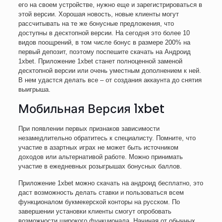
его на своем устройстве, нужно еще и зарегистрироваться в
этой версии. Хорошая новость, новые клиенты могут
рассчитывать на те же бонусные предложения, что
доступны в десктопной версии. На сегодня это более 10
видов поощрений, в том числе бонус в размере 200% на
первый депозит, поэтому поспешите скачать на Андроид
1xbet. Приложение 1xbet станет полноценной заменой
десктопной версии или очень уместным дополнением к ней.
В нем удастся делать все – от создания аккаунта до снятия
выигрыша.
Мобильная Версия 1xbet
При появлении первых признаков зависимости
незамедлительно обратитесь к специалисту. Помните, что
участие в азартных играх не может быть источником
доходов или альтернативой работе. Можно принимать
участие в ежедневных розыгрышах бонусных баллов.
Приложение 1xbet можно скачать на андроид бесплатно, это
даст возможность делать ставки и пользоваться всем
функционалом букмекерской конторы на русском. По
завершении установки клиенты смогут опробовать
возможности широкого функционала. Начиная от обычных