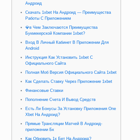
Андроид
Скачать 1xbet На Андроид — Преимущества
Работы С Приложением
💎в Чем Заключаются Преимущества
Букмекерской Компании 1xbet?
Вход В Личный Кабинет В Приложении Для
Android
Инструкция Как Установить 1xbet С
Официального Сайта
Полная Моб Версия Официального Сайта 1xbet
Как Сделать Ставку Через Приложение 1xbet
Финансовые Ставки
Пополнение Счета И Вывод Средств
Есть Ли Бонусы За Установку Приложения One
Xbet На Андроид?
Прямые Трансляции Матчей В Андроид-
приложении Бк
Как Обновить 1х Бет На Андроид?