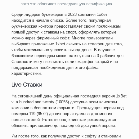
зато это облегчает последующую верификацию.
Среди лидеров букмекеров в 2023 компания 1хбет
находится в начале списка. Более того, популярная
букмекерская контора предоставляет своим поклонникам
прямой доступ к ставкам на спорт, оформлять которые
можно через фирменный софт. Многие пользователи
выбирают приложение 1xbet скачать на телефон для того,
чтобы максимально упросить вывод денег. В случае с
банковским переводом может затянуться на 3 рабочих дня.
Сложности могут возникать если смартфон старый и не
поддерживает необходимые для этого файла
характеристики.
Live Ставки
На сегодняшний день официальная последняя версия 1xBet
v. a hundred and twenty (10055) доступна всем клиентам
компании в бесплатном формате. Предыдущая версия под
номером 119 (9572) до сих пор актуальна для многих
пользователей. Естественно, клиентам рекомендуется
обновить приложение до последней доступной версии.
Им после того, как получили доступ к софту и становили