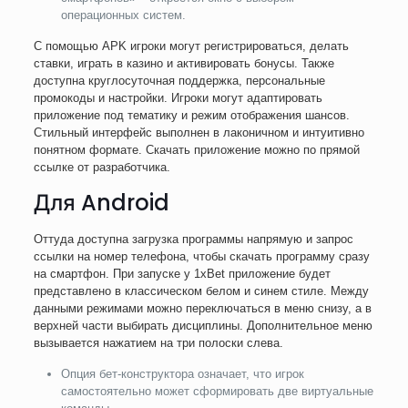
операционных систем.
С помощью APK игроки могут регистрироваться, делать
ставки, играть в казино и активировать бонусы. Также
доступна круглосуточная поддержка, персональные
промокоды и настройки. Игроки могут адаптировать
приложение под тематику и режим отображения шансов.
Стильный интерфейс выполнен в лаконичном и интуитивно
понятном формате. Скачать приложение можно по прямой
ссылке от разработчика.
Для Android
Оттуда доступна загрузка программы напрямую и запрос
ссылки на номер телефона, чтобы скачать программу сразу
на смартфон. При запуске у 1xBet приложение будет
представлено в классическом белом и синем стиле. Между
данными режимами можно переключаться в меню снизу, а в
верхней части выбирать дисциплины. Дополнительное меню
вызывается нажатием на три полоски слева.
Опция бет-конструктора означает, что игрок
самостоятельно может сформировать две виртуальные