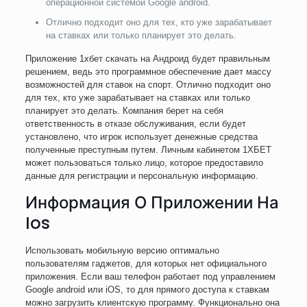
операционной системой Google android.
Отлично подходит оно для тех, кто уже зарабатывает
на ставках или только планирует это делать.
Приложение 1xбет скачать на Андроид будет правильным
решением, ведь это программное обеспечение дает массу
возможностей для ставок на спорт. Отлично подходит оно
для тех, кто уже зарабатывает на ставках или только
планирует это делать. Компания берет на себя
ответственность в отказе обслуживания, если будет
установлено, что игрок использует денежные средства
полученные преступным путем. Личным кабинетом 1ХБЕТ
может пользоваться только лицо, которое предоставило
данные для регистрации и персональную информацию.
Информация О Приложении На
Ios
Использовать мобильную версию оптимально
пользователям гаджетов, для которых нет официального
приложения. Если ваш телефон работает под управлением
Google android или iOS, то для прямого доступа к ставкам
можно загрузить клиентскую программу. Функционально она