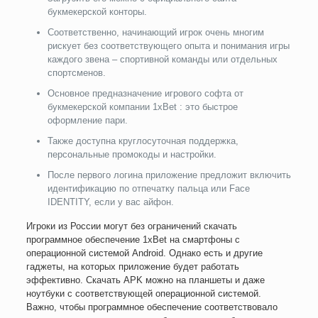
букмекерской конторы.
Соответственно, начинающий игрок очень многим
рискует без соответствующего опыта и понимания игры
каждого звена – спортивной команды или отдельных
спортсменов.
Основное предназначение игрового софта от
букмекерской компании 1xBet : это быстрое
оформление пари.
Также доступна круглосуточная поддержка,
персональные промокоды и настройки.
После первого логина приложение предложит включить
идентификацию по отпечатку пальца или Face
IDENTITY, если у вас айфон.
Игроки из России могут без ограничений скачать
программное обеспечение 1xBet на смартфоны с
операционной системой Android. Однако есть и другие
гаджеты, на которых приложение будет работать
эффективно. Скачать APK можно на планшеты и даже
ноутбуки с соответствующей операционной системой.
Важно, чтобы программное обеспечение соответствовало