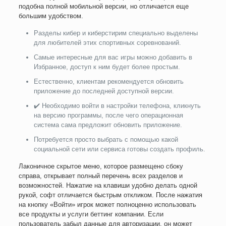
подобна полной мобильной версии, но отличается еще
большим удобством.
Разделы кибер и киберстирим специально выделены
для любителей этих спортивных соревнований.
Самые интересные для вас игры можно добавить в
Избранное, доступ к ним будет более простым.
Естественно, клиентам рекомендуется обновить
приложение до последней доступной версии.
✔️ Необходимо войти в настройки телефона, кликнуть
на версию программы, после чего операционная
система сама предложит обновить приложение.
Потребуется просто выбрать с помощью какой
социальной сети или сервиса готовы создать профиль.
Лаконичное скрытое меню, которое размещено сбоку
справа, открывает полный перечень всех разделов и
возможностей. Нажатие на клавиши удобно делать одной
рукой, софт отличается быстрым откликом. После нажатия
на кнопку «Войти» игрок может полноценно использовать
все продукты и услуги беттинг компании. Если
пользователь забыл данные для авторизации, он может