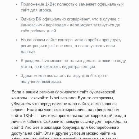
Приложение 1xBet полностью заменяет официальный
сайт для игрока.
Однако БК официально оговаривает, что в случае с
банковскими переводами дело может затянуться до
трёх рабочих дней.
На основном сайте конторы можно пройти процедуру
регистрации в just one клик, а позже указать свои
данные.
В разделе Live можно не только делать ставки по ходу
матча, но и смотреть видеотрансляции.
Здесь можно поставить на игру для быстрого
получения выигрыша.
Если в вашем регионе блокируется сайт букмекерской
конторы – скачайте 1xbet зеркало. Будьте осторожны,
убедитесь что перед вами не клон сайта, а его главная
версия. Если вы уже регистрировались на официальном
сайте 1ХБЕТ – система просто выполнит корректный вход в
личный кабинет. Сохраните прямую ссылку для перехода на
сайт 1 Икс Бет в закладки браузера для бесперебойного
доступа на сайт. Эти и другие условия можно найти на