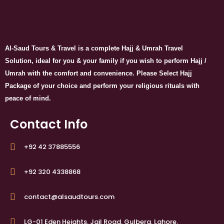
Al-Saud Tours & Travel is a complete Hajj & Umrah Travel
Solution, ideal for you & your family if you wish to perform Hajj /
Umrah with the comfort and convenience. Please Select Hajj
Package of your choice and perform your religious rituals with
peace of mind.
Contact Info
+92 42 37885556
+92 320 4338868
contact@alsaudtours.com
LG-01 Eden Heights, Jail Road, Gulberg, Lahore.