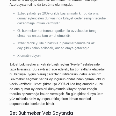
Azərbaycan dilinə də tərcümə olunmuşdur.
1xbet şirkəti işə 2007-ci ildə başlamışdır ki, bu da ona
qumar əyləncələri dünyasında kifayət qədər zəngin təcrübə
qazanmağa imkan vermişdir.
O, bukmeker kontorunun şərtləri ilə əvvəlcədən tanış
olmalı və onlara tam əməl etməlidir.
1xbet Mobil yukle cihazınızın parametrlərində bir az
dəyişiklik tələb ediləcək, ancaq oraya çatacağıq.
Xidmətin dəyəri
1xBet bukmeyker şirkəti ilə bağlı rəyləri “Rəylər” səhifəsində
tapa bilərsiniz. Bu saytı istifadə edərək, bu tip fayllarla əlaqədar
bu bildirişə uyğun olaraq çərəzlərin istifadəsini qəbul edirsiniz.
Bukmeker seçmək hər bir oyunçunun öhdəsindən gəlməli olduğu
vacib vəzifədir. 1xbet şirkəti işə 2007-ci ildə başlamışdır ki, bu
da ona qumar əyləncələri dünyasında kifayət qədər zəngin
təcrübə qazanmağa imkan vermişdir. Bu gün şirkət dünya üzrə
yüz minlərlə aktiv oyunçunu birləşdirən idman mərcləri
seqmentində liderlərdən biridir.
Bet Bukmeker Veb Saytında