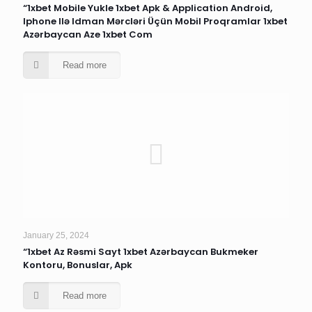
“1xbet Mobile Yukle 1xbet Apk & Application Android,
Iphone Ilə Idman Mərcləri Üçün Mobil Proqramlar 1xbet
Azərbaycan Aze 1xbet Com
Read more
January 25, 2024
“1xbet Az Rəsmi Sayt 1xbet Azərbaycan Bukmeker
Kontoru, Bonuslar, Apk
Read more