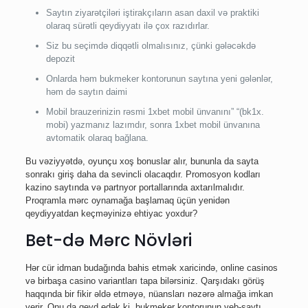
Saytın ziyarətçiləri iştirakçıların asan daxil və praktiki
olaraq sürətli qeydiyyatı ilə çox razıdırlar.
Siz bu seçimdə diqqətli olmalısınız, çünki gələcəkdə
depozit
Onlarda həm bukmeker kontorunun saytına yeni gələnlər,
həm də saytın daimi
Mobil brauzerinizin rəsmi 1xbet mobil ünvanını” “(bk1x.
mobi) yazmanız lazımdır, sonra 1xbet mobil ünvanına
avtomatik olaraq bağlana.
Bu vəziyyətdə, oyunçu xoş bonuslar alır, bununla da sayta
sonrakı giriş daha da sevincli olacaqdır. Promosyon kodları
kazino saytında və partnyor portallarında axtarılmalıdır.
Proqramla mərc oynamağa başlamaq üçün yenidən
qeydiyyatdan keçməyinizə ehtiyac yoxdur?
Bet-də Mərc Növləri
Hər cür idman budağında bahis etmək xaricində, online casinos
və birbaşa casino variantları tapa bilərsiniz. Qarşıdakı görüş
haqqında bir fikir əldə etməyə, nüansları nəzərə almağa imkan
verir. Onu da qeyd edək ki, bukmeker kontorunun veb-saytı