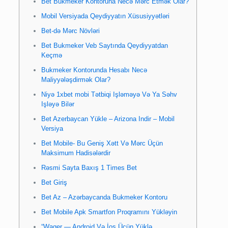
Bet Bukmeker Kontoruna Necə Mərc Etmək Olar?
Mobil Versiyada Qeydiyyatın Xüsusiyyətləri
Bet-də Mərc Növləri
Bet Bukmeker Veb Saytında Qeydiyyatdan
Keçmə
Bukmeker Kontorunda Hesabı Necə
Maliyyələşdirmək Olar?
Niyə 1xbet mobi Tətbiqi Işləməyə Və Ya Səhv
Işləyə Bilər
Bet Azerbaycan Yükle – Arizona Indir – Mobil
Versiya
Bet Mobile- Bu Geniş Xətt Və Mərc Üçün
Maksimum Hadisələrdir
Rəsmi Sayta Baxış 1 Times Bet
Bet Giriş
Bet Az – Azərbaycanda Bukmeker Kontoru
Bet Mobile Apk Smartfon Proqramını Yükləyin
“Wager — Android Və İos Üçün Yüklə