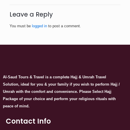
Leave a Reply
You must be
logged in
to post a comment.
Al-Saud Tours & Travel is a complete Hajj & Umrah Travel
Solution, ideal for you & your family if you wish to perform Hajj /
Umrah with the comfort and convenience. Please Select Hajj
Package of your choice and perform your religious rituals with
peace of mind.
Contact Info