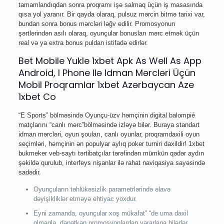
tamamlandıqdan sonra proqramı işə salmaq üçün iş masasında
qısa yol yaranır. Bir qayda olaraq, pulsuz mərcin bitmə tarixi var,
bundan sonra bonus mərcləri ləğv edilir. Promosyonun
şərtlərindən asılı olaraq, oyunçular bonusları mərc etmək üçün
real və ya extra bonus puldan istifadə edirlər.
Bet Mobile Yukle 1xbet Apk As Well As App
Android, I Phone Ilə Idman Mərcləri Üçün
Mobil Proqramlar 1xbet Azərbaycan Aze
1xbet Co
“E Sports” bölməsində Oyunçu-üzv həmçinin digital balompié
matçlarını “canlı mərc”bölməsində izləyə bilər. Buraya standart
idman mərcləri, oyun şouları, canlı oyunlar, proqramdaxili oyun
seçimləri, həmçinin ən populyar aylıq poker turniri daxildir! 1xbet
bukmeker veb-saytı tərtibatçılar tərəfindən mümkün qədər aydın
şəkildə qurulub, interfeys nişanlar ilə rahat naviqasiya sayəsində
sadədir.
Oyunçuların təhlükəsizlik parametrlərində əlavə
dəyişikliklər etməyə ehtiyac yoxdur.
Eyni zamanda, oyunçular xoş mükafat” “de uma daxil
olmaqla, dapatkan promosyonlardan yararlana bilərlər.