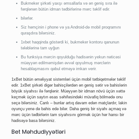
Bukmeker şirkəti yaxşı əmsallarla və ən geniş sıra ilə
fərqlənən bütün idman tədbirlərinə mərc təklif edir.
bilərlər.
Siz həmçinin i phone və ya Android-də mobil proqramını
quraşdıra bilərsiniz.
1xbet haqqinda göstərdi ki, bukmeker kontoru qanunun
tələblərinə tam uyğun
Bu funksiya mərcin qoyulduğu hadisənin yekun nəticəsi
müəyyən edilməmişdən əvvəl qoyulmuş mərclərin
hesablaşmasını qəbul etməyə imkan verir.
1xBet bütün əməliyyat sistemləri üçün mobil tətbiqetmələr təklif
edir. 1xBet şirkəti digər bahisçilərdən ən geniş sətir və bahislərin
böyük siyahısı ilə fərqlənir. Müəyyən bir idman növü üçün xəttə
keçmək üçün saytın əsas səhifəsindəki müvafiq bölmədə onu
seçə bilərsiniz. Canlı – bunlar artıq davam edən matçlardır, lakin
oyunçu yenə də bahis edə bilər. Daha geniş bir siyahı açmaq və
mərc üçün tədbirlərin tam siyahısını görmək üçün hər hansı bir
hadisəyə basa bilərsiniz.
Bet Məhdudiyyətləri