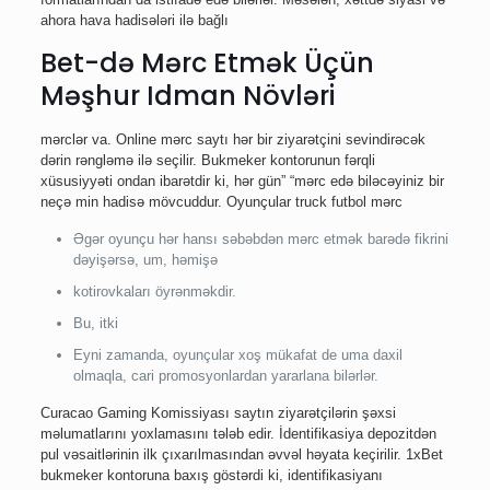
ahora hava hadisələri ilə bağlı
Bet-də Mərc Etmək Üçün
Məşhur Idman Növləri
mərclər va. Online mərc saytı hər bir ziyarətçini sevindirəcək
dərin rəngləmə ilə seçilir. Bukmeker kontorunun fərqli
xüsusiyyəti ondan ibarətdir ki, hər gün” “mərc edə biləcəyiniz bir
neçə min hadisə mövcuddur. Oyunçular truck futbol mərc
Əgər oyunçu hər hansı səbəbdən mərc etmək barədə fikrini
dəyişərsə, um, həmişə
kotirovkaları öyrənməkdir.
Bu, itki
Eyni zamanda, oyunçular xoş mükafat de uma daxil
olmaqla, cari promosyonlardan yararlana bilərlər.
Curacao Gaming Komissiyası saytın ziyarətçilərin şəxsi
məlumatlarını yoxlamasını tələb edir. İdentifikasiya depozitdən
pul vəsaitlərinin ilk çıxarılmasından əvvəl həyata keçirilir. 1xBet
bukmeker kontoruna baxış göstərdi ki, identifikasiyanı