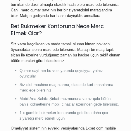
turnirləri də daxil olmaqla ekzotik hadisələrə mərc edə bilərsiniz.
Canlı mərc qumar saytının hər bir ziyarətçisini maraqlandıra
bilər. Matçın gedişində hər hansı dəyişiklik əmsallara
Bet Bukmeker Kontoruna Necə Mərc
Etmək Olar?
Siz xəttə keçdikdən və orada təmsil olunan idman növlərini
öyrəndikdən sonra mərc edə bilərsiniz. Maraqlı bir matç tapıb
siçan ilə üzərinə vurduğunuz zaman bu hadisə üçün təklif olunan
bütün mərcləri görə biləcəksiniz.
Qumar saytının bu versiyasında qeydiyyat yalnız
oyunçular
Siz slot machine maşınlarına, eləcə də kart masalarına
mərc edə bilərsiniz.
Mobil Ana Səhifə Şirkət məzmununa və az qala bütün
bahis xidmətlərinə mobil cihazlar üzərindən gedə bilərsiniz.
1 x gamble bukmeker kontorunda getdikcə daha çox
ziyarətçi mərc etmək üçün
Əməliyyat sisteminin əvvəlki versiyalarında 1xbet com mobile