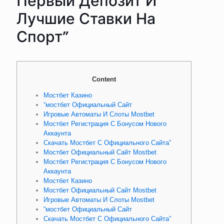
Первый Депозит И
Лучшие Ставки На
Спорт”
Content
Мостбет Казино
“мостбет Официальный Сайт
Игровые Автоматы И Слоты Mostbet
Мостбет Регистрация С Бонусом Нового
Аккаунта
Скачать Мостбет С Официального Сайта”
Мостбет Официальный Сайт Mostbet
Мостбет Регистрация С Бонусом Нового
Аккаунта
Мостбет Казино
Мостбет Официальный Сайт Mostbet
Игровые Автоматы И Слоты Mostbet
“мостбет Официальный Сайт
Скачать Мостбет С Официального Сайта”