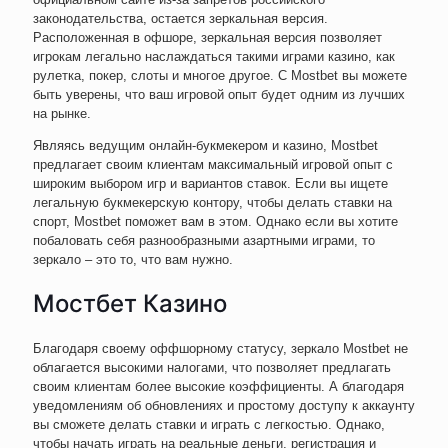
законодательства, остается зеркальная версия.
Расположенная в офшоре, зеркальная версия позволяет
игрокам легально наслаждаться такими играми казино, как
рулетка, покер, слоты и многое другое. С Mostbet вы можете
быть уверены, что ваш игровой опыт будет одним из лучших
на рынке.
Являясь ведущим онлайн-букмекером и казино, Mostbet
предлагает своим клиентам максимальный игровой опыт с
широким выбором игр и вариантов ставок. Если вы ищете
легальную букмекерскую контору, чтобы делать ставки на
спорт, Mostbet поможет вам в этом. Однако если вы хотите
побаловать себя разнообразными азартными играми, то
зеркало – это то, что вам нужно.
Мостбет Казино
Благодаря своему оффшорному статусу, зеркало Mostbet не
облагается высокими налогами, что позволяет предлагать
своим клиентам более высокие коэффициенты. А благодаря
уведомлениям об обновлениях и простому доступу к аккаунту
вы сможете делать ставки и играть с легкостью. Однако,
чтобы начать играть на реальные деньги, регистрация и