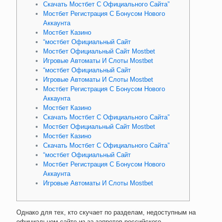
Скачать Мостбет С Официального Сайта”
Мостбет Регистрация С Бонусом Нового
Аккаунта
Мостбет Казино
“мостбет Официальный Сайт
Мостбет Официальный Сайт Mostbet
Игровые Автоматы И Слоты Mostbet
“мостбет Официальный Сайт
Игровые Автоматы И Слоты Mostbet
Мостбет Регистрация С Бонусом Нового
Аккаунта
Мостбет Казино
Скачать Мостбет С Официального Сайта”
Мостбет Официальный Сайт Mostbet
Мостбет Казино
Скачать Мостбет С Официального Сайта”
“мостбет Официальный Сайт
Мостбет Регистрация С Бонусом Нового
Аккаунта
Игровые Автоматы И Слоты Mostbet
Однако для тех, кто скучает по разделам, недоступным на
официальном сайте из-за запретов российского