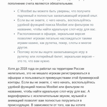
пополнение счета являются обязательными.
С Mostbet вы можете быть уверены, что получите
подлинный и полностью захватывающий игровой опыт.
Если вы не знаете, с чего начать, воспользуйтесь
удобной функцией поиска Mostbet или фильтром по
названию, чтобы найти идеальную слот-игру для вас.
Расположенная в офшоре, зеркальная версия
позволяет игрокам легально наслаждаться такими
играми казино, как рулетка, покер, слоты и многое
другое.
Поэтому если вы ищете захватывающую игру в
рулетку или лотерейный билет, зеркальная версия –
это то, что вам нужно.
Хотя до 2018 года он работал на территории России
нелегально, это не мешало игрокам регистрироваться в
офшорах и пользоваться преимуществами этой букмекерской
конторы. Если вы не знаете, с чего начать, воспользуйтесь
удобной функцией поиска Mostbet или фильтром по
названию, чтобы найти идеальную слот-игру для вас. А
видеоформаты с исключительным звуком, музыкой и
анимацией позволят вам полностью погрузиться в
происходящее. В зависимости от того, как вы хотите