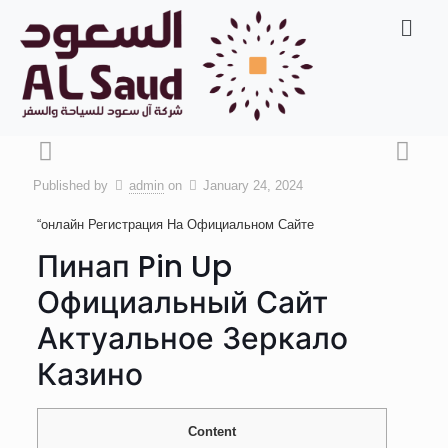
Published by
admin
on
January 24, 2024
“онлайн Регистрация На Официальном Сайте
Пинап Pin Up
Официальный Сайт
Актуальное Зеркало
Казино
Content