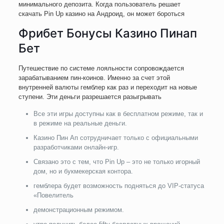
минимального депозита. Когда пользователь решает
скачать Pin Up казино на Андроид, он может бороться
Фрибет Бонусы Казино Пинап
Бет
Путешествие по системе лояльности сопровождается
зарабатыванием пин-коинов. Именно за счет этой
внутренней валюты гемблер как раз и переходит на новые
ступени. Эти деньги разрешается разыгрывать
Все эти игры доступны как в бесплатном режиме, так и
в режиме на реальные деньги.
Казино Пин Ап сотрудничает только с официальными
разработчиками онлайн-игр.
Связано это с тем, что Pin Up – это не только игорный
дом, но и букмекерская контора.
гемблера будет возможность подняться до VIP-статуса
«Повелитель
демонстрационным режимом.