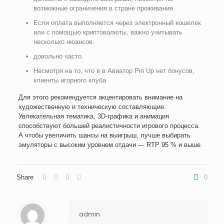
возможные ограничения в стране проживания.
Если оплата выполняется через электронный кошелек
или с помощью криптовалюты, важно учитывать
несколько нюансов.
довольно часто.
Несмотря на то, что в в Авиатор Pin Up нет бонусов,
клиенты игорного клуба
Для этого рекомендуется акцентировать внимание на
художественную и техническую составляющие.
Увлекательная тематика, 3D-графика и анимация
способствуют большей реалистичности игрового процесса.
А чтобы увеличить шансы на выигрыш, лучше выбирать
эмуляторы с высоким уровнем отдачи — RTP 95 % и выше.
Share
0
admin