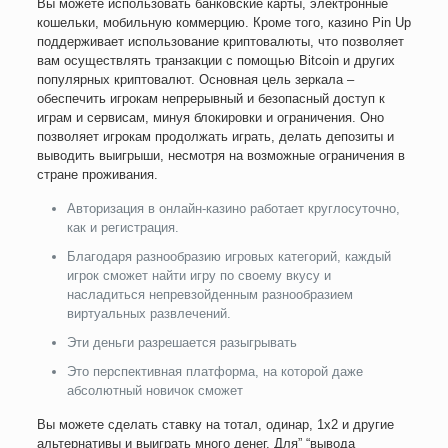
Вы можете использовать банковские карты, электронные
кошельки, мобильную коммерцию. Кроме того, казино Pin Up
поддерживает использование криптовалюты, что позволяет
вам осуществлять транзакции с помощью Bitcoin и других
популярных криптовалют. Основная цель зеркала –
обеспечить игрокам непрерывный и безопасный доступ к
играм и сервисам, минуя блокировки и ограничения. Оно
позволяет игрокам продолжать играть, делать депозиты и
выводить выигрыши, несмотря на возможные ограничения в
стране проживания.
Авторизация в онлайн-казино работает круглосуточно,
как и регистрация.
Благодаря разнообразию игровых категорий, каждый
игрок сможет найти игру по своему вкусу и
насладиться непревзойденным разнообразием
виртуальных развлечений.
Эти деньги разрешается разыгрывать
Это перспективная платформа, на которой даже
абсолютный новичок сможет
Вы можете сделать ставку на тотал, одинар, 1х2 и другие
альтернативы и выиграть много денег. Для” “вывода