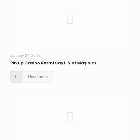
January 27, 2024
Pin Up Casino Rəsmi Saytı Slot Maşınlar
Read more