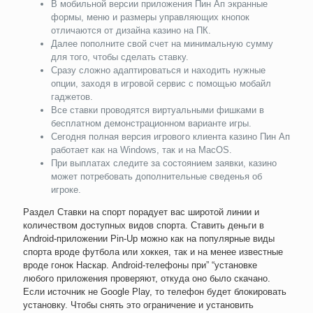
В мобильной версии приложения Пин Ап экранные
формы, меню и размеры управляющих кнопок
отличаются от дизайна казино на ПК.
Далее пополните свой счет на минимальную сумму
для того, чтобы сделать ставку.
Сразу сложно адаптироваться и находить нужные
опции, заходя в игровой сервис с помощью мобайл
гаджетов.
Все ставки проводятся виртуальными фишками в
бесплатном демонстрационном варианте игры.
Сегодня полная версия игрового клиента казино Пин Ап
работает как на Windows, так и на MacOS.
При выплатах следите за состоянием заявки, казино
может потребовать дополнительные сведенья об
игроке.
Раздел Ставки на спорт порадует вас широтой линии и
количеством доступных видов спорта. Ставить деньги в
Android-приложении Pin-Up можно как на популярные виды
спорта вроде футбола или хоккея, так и на менее известные
вроде гонок Наскар. Android-телефоны при” “установке
любого приложения проверяют, откуда оно было скачано.
Если источник не Google Play, то телефон будет блокировать
установку. Чтобы снять это ограничение и установить