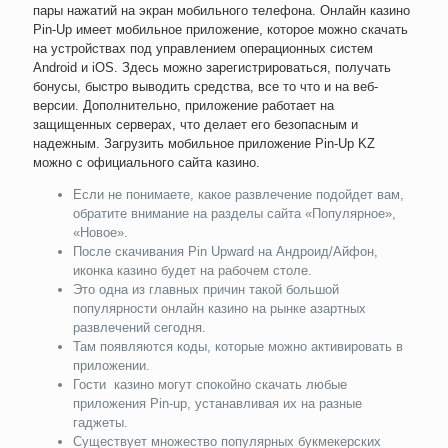
пары нажатий на экран мобильного телефона. Онлайн казино
Pin-Up имеет мобильное приложение, которое можно скачать
на устройствах под управлением операционных систем
Android и iOS. Здесь можно зарегистрироваться, получать
бонусы, быстро выводить средства, все то что и на веб-
версии. Дополнительно, приложение работает на
защищенных серверах, что делает его безопасным и
надежным. Загрузить мобильное приложение Pin-Up KZ
можно с официального сайта казино.
Если не понимаете, какое развлечение подойдет вам,
обратите внимание на разделы сайта «Популярное»,
«Новое».
После скачивания Pin Upward на Андроид/Айфон,
иконка казино будет на рабочем столе.
Это одна из главных причин такой большой
популярности онлайн казино на рынке азартных
развлечений сегодня.
Там появляются коды, которые можно активировать в
приложении.
Гости казино могут спокойно скачать любые
приложения Pin-up, устанавливая их на разные
гаджеты.
Существует множество популярных букмекерских