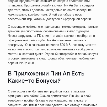
отдают предпочтение ставкам на спорт с телефона или
планшета. Программа онлайн казино Пин Ап была создана
для того, чтобы сделать нахождение на сайте заведения
максимально комфортным. В ней вы найдете весь
ассортимент игр, который доступен в браузерной версии.
С помощью мобильного приложения можно смотреть прямые
трансляции спортивных соревнований и кибер турниров.
Чтобы загрузить на ПК клиент онлайн казино, перейдите на
официальный сайт клуба Пин Ап и начните скачивать
программу. Она занимает не более 500 MB, поэтому можете
не волноваться о том, что возникнет нехватка свободного
места на жестком диске. Удобный интерфейс и легкий запуск
игровых автоматов в смартфонах обеспечивает мобильная
версия PinUp club.
В Приложении Пин Ап Есть
Какие-то Бонусы?
С этого дня вам больше не придётся искать зеркала
официального сайта! Скачав приложение Pin-Up на свой
телефон и пройдя быструю регистрацию, вы сможете
запустить любимый слот или сделать live-ставку с помощью