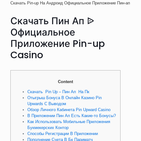
Скачать Pin-up На Андроид Официальное Приложение Пин-ап
Скачать Пин Ап ᐉ
Официальное
Приложение Pin-up
Casino
Content
Скачать Pin Up – Пин Ап На Пк
Отыгрыш Бонуса В Онлайн Казино Pin
Upwards С Выводом
Обзор Личного Кабинета Pin Upward Casino
В Приложении Пин Ап Есть Какие-то Бонусы?
Как Использовать Мобильные Приложения
Букмекерских Контор
Способы Регистрации В Приложении
Пополнение Счета В Бк Париматч