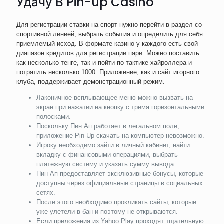
Удачу В Pin-up Casino
Для регистрации ставки на спорт нужно перейти в раздел со
спортивной линией, выбрать события и определить для себя
приемлемый исход. В формате казино у каждого есть свой
диапазон кредитов для регистрации пари. Можно поставить
как несколько тенге, так и пойти по тактике хайроллера и
потратить несколько 1000. Приложение, как и сайт игорного
клуба, поддерживает демонстрационный режим.
Лаконичное всплывающее меню можно вызвать на
экран при нажатии на кнопку с тремя горизонтальными
полосками.
Поскольку Пин Ап работает в легальном поле,
приложение Pin-Up скачать на компьютер невозможно.
Игроку необходимо зайти в личный кабинет, найти
вкладку с финансовыми операциями, выбрать
платежную систему и указать сумму вывода.
Пин Ап предоставляет эксклюзивные бонусы, которые
доступны через официальные страницы в социальных
сетях.
После этого необходимо прокликать сайты, которые
уже улетели в бан и поэтому не открываются.
Если приложения из Yahoo Play проходят тщательную