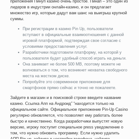
приложения Пинуп казино очень простое. Пинап – это один из
лидеров в индустрии онлайн-казино, и он предлагает
множество игр, которые дадут вам шанс на выигрыш крупной
суммы.
При регистрации в казино Pin Up, пользователи
вступают в официальные взаимоотношения с данной
игровой платформой, подтверждая свое согласие с
условиями предоставления услуг.
Разработчики подготовили платформу, на которой у
пользователя будет удобный способ играть на деньги.
Она занимает не более 500 MB, поэтому можете не
волноваться о том, что возникнет нехватка свободного
места на жестком диске.
Попробуйте это современное приложение для
смартфонов прямо сейчас и точно не пожалеете.
Зайдите в магазин и в поисковой строке введите название
казино. Ссылка Апп на Андроид” “находится только на
официальном сайте. Официальное приложение Pin-Up Casino
регулярно обновляется, что позволяет ему работать более
быстро и качественно. Когда разработчики выпустят новую
версию, игроку поступит специальное press уведомление о
том, что нужно обновить программу. Если нужно удалить
АПП Pin-up, зайдите в настройки телефона, найдите