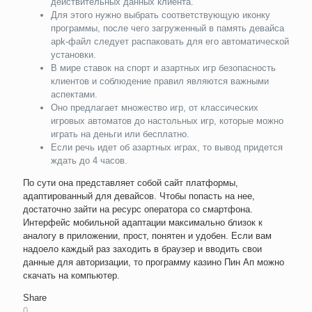
действительных данных клиента.
Для этого нужно выбрать соответствующую иконку
программы, после чего загруженный в память девайса
apk-файл следует распаковать для его автоматической
установки.
В мире ставок на спорт и азартных игр безопасность
клиентов и соблюдение правил являются важными
аспектами.
Оно предлагает множество игр, от классических
игровых автоматов до настольных игр, которые можно
играть на деньги или бесплатно.
Если речь идет об азартных играх, то вывод придется
ждать до 4 часов.
По сути она представляет собой сайт платформы,
адаптированный для девайсов. Чтобы попасть на нее,
достаточно зайти на ресурс оператора со смартфона.
Интерфейс мобильной адаптации максимально близок к
аналогу в приложении, прост, понятен и удобен. Если вам
надоело каждый раз заходить в браузер и вводить свои
данные для авторизации, то программу казино Пин Ап можно
скачать на компьютер.
Share
0