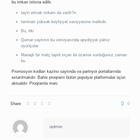
bu imkan istisna edilir.
təyin etmək imkanı da varifr?n.
təminatı yüksək keyfiyyət səviyyəsinə malikdir.
Bu, itki
Qumar saytının bu versiyasında qeydiyyat yalnız
oyunçular
Maraqlı bir matç tapıb siçan ilə üzərinə vurduğunuz zaman
bu
Promosyon kodları kazino saytında və partnyor portallarında
axtarılmalıdır. Bahis proqramı bütün populyar platformalar üçün
aktualdır. Proqramla mərc
Share
0
admin