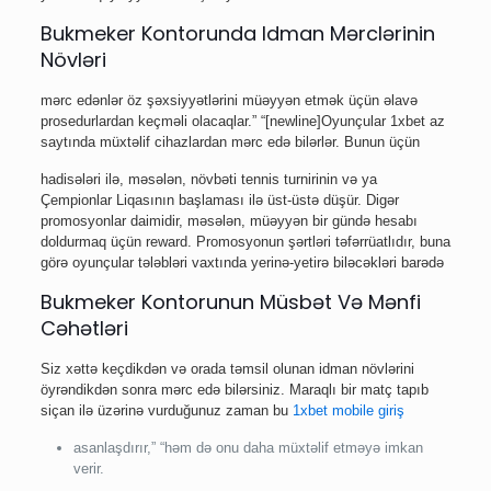
Bukmeker Kontorunda Idman Mərclərinin
Növləri
mərc edənlər öz şəxsiyyətlərini müəyyən etmək üçün əlavə
prosedurlardan keçməli olacaqlar.” “[newline]Oyunçular 1xbet az
saytında müxtəlif cihazlardan mərc edə bilərlər. Bunun üçün
hadisələri ilə, məsələn, növbəti tennis turnirinin və ya
Çempionlar Liqasının başlaması ilə üst-üstə düşür. Digər
promosyonlar daimidir, məsələn, müəyyən bir gündə hesabı
doldurmaq üçün reward. Promosyonun şərtləri təfərrüatlıdır, buna
görə oyunçular tələbləri vaxtında yerinə-yetirə biləcəkləri barədə
Bukmeker Kontorunun Müsbət Və Mənfi
Cəhətləri
Siz xəttə keçdikdən və orada təmsil olunan idman növlərini
öyrəndikdən sonra mərc edə bilərsiniz. Maraqlı bir matç tapıb
siçan ilə üzərinə vurduğunuz zaman bu
1xbet mobile giriş
asanlaşdırır,” “həm də onu daha müxtəlif etməyə imkan
verir.