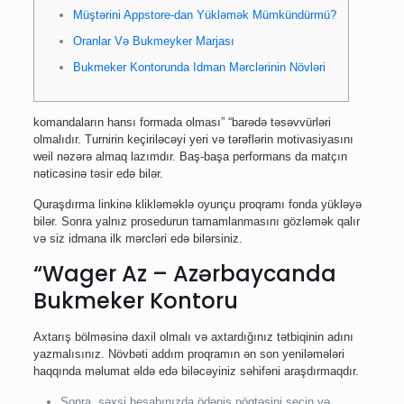
Müştərini Appstore-dan Yükləmək Mümkündürmü?
Oranlar Və Bukmeyker Marjası
Bukmeker Kontorunda Idman Mərclərinin Növləri
komandaların hansı formada olması” “barədə təsəvvürləri
olmalıdır. Turnirin keçiriləcəyi yeri və tərəflərin motivasiyasını
weil nəzərə almaq lazımdır. Baş-başa performans da matçın
nəticəsinə təsir edə bilər.
Quraşdırma linkinə klikləməklə oyunçu proqramı fonda yükləyə
bilər. Sonra yalnız prosedurun tamamlanmasını gözləmək qalır
və siz idmana ilk mərcləri edə bilərsiniz.
“Wager Az – Azərbaycanda
Bukmeker Kontoru
Axtarış bölməsinə daxil olmalı və axtardığınız tətbiqinin adını
yazmalısınız. Növbəti addım proqramın ən son yeniləmələri
haqqında məlumat əldə edə biləcəyiniz səhifəni araşdırmaqdır.
Sonra, şəxsi hesabınızda ödəniş nöqtəsini seçin və