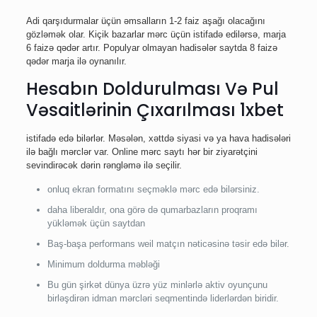
Adi qarşıdurmalar üçün əmsalların 1-2 faiz aşağı olacağını
gözləmək olar. Kiçik bazarlar mərc üçün istifadə edilərsə, marja
6 faizə qədər artır. Populyar olmayan hadisələr saytda 8 faizə
qədər marja ilə oynanılır.
Hesabın Doldurulması Və Pul
Vəsaitlərinin Çıxarılması 1xbet
istifadə edə bilərlər. Məsələn, xəttdə siyasi və ya hava hadisələri
ilə bağlı mərclər var. Online mərc saytı hər bir ziyarətçini
sevindirəcək dərin rəngləmə ilə seçilir.
onluq ekran formatını seçməklə mərc edə bilərsiniz.
daha liberaldır, ona görə də qumarbazların proqramı
yükləmək üçün saytdan
Baş-başa performans weil matçın nəticəsinə təsir edə bilər.
Minimum doldurma məbləği
Bu gün şirkət dünya üzrə yüz minlərlə aktiv oyunçunu
birləşdirən idman mərcləri seqmentində liderlərdən biridir.