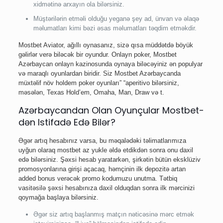
xidmətinə arxayın ola bilərsiniz.
Müştərilərin etməli olduğu yeganə şey ad, ünvan və əlaqə
məlumatları kimi bəzi əsas məlumatları təqdim etməkdir.
Mostbet Aviator, ağıllı oynasanız, sizə qısa müddətdə böyük
gəlirlər verə biləcək bir oyundur. Onlayn poker, Mostbet
Azərbaycan onlayn kazinosunda oynaya biləcəyiniz ən populyar
və maraqlı oyunlardan biridir. Siz Mostbet Azərbaycanda
müxtəlif növ holdem poker oyunları” “aperitivo bilərsiniz,
məsələn, Texas Hold’em, Omaha, Man, Draw və t.
Azərbaycandan Olan Oyunçular Mostbet-
dən Istifadə Edə Bilər?
Əgər artıq hesabınız varsa, bu məqalədəki təlimatlarımıza
uyğun olaraq mostbet az yukle əldə etdikdən sonra onu daxil
edə bilərsiniz. Şəxsi hesab yaratarkən, şirkətin bütün eksklüziv
promosyonlarına girişi açacaq, həmçinin ilk depozitə artan
added bonus verəcək promo kodumuzu unutma. Tətbiq
vasitəsilə şəxsi hesabınıza daxil olduqdan sonra ilk mərcinizi
qoymağa başlaya bilərsiniz.
Əgər siz artıq başlanmış matçın nəticəsinə mərc etmək