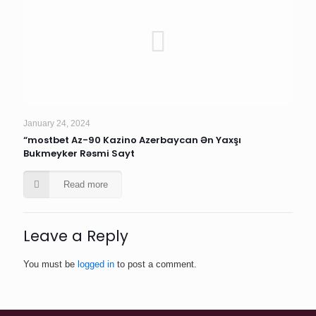
January 24, 2024
“mostbet Az-90 Kazino Azerbaycan Ən Yaxşı
Bukmeyker Rəsmi Sayt
Read more
Leave a Reply
You must be
logged in
to post a comment.