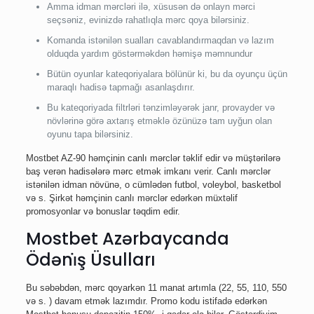
Amma idman mərcləri ilə, xüsusən də onlayn mərci
seçsəniz, evinizdə rahatlıqla mərc qoya bilərsiniz.
Komanda istənilən sualları cavablandırmaqdan və lazım
olduqda yardım göstərməkdən həmişə məmnundur
Bütün oyunlar kateqoriyalara bölünür ki, bu da oyunçu üçün
maraqlı hadisə tapmağı asanlaşdırır.
Bu kateqoriyada filtrləri tənzimləyərək janr, provayder və
növlərinə görə axtarış etməklə özünüzə tam uyğun olan
oyunu tapa bilərsiniz.
Mostbet AZ-90 həmçinin canlı mərclər təklif edir və müştərilərə
baş verən hadisələrə mərc etmək imkanı verir. Canlı mərclər
istənilən idman növünə, o cümlədən futbol, voleybol, basketbol
və s. Şirkət həmçinin canlı mərclər edərkən müxtəlif
promosyonlar və bonuslar təqdim edir.
Mostbet Azərbaycanda
Ödəni̇ş Üsulları
Bu səbəbdən, mərc qoyarkən 11 manat artımla (22, 55, 110, 550
və s. ) davam etmək lazımdır. Promo kodu istifadə edərkən