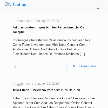
admin
on
January 25, 2024
Informações Importantes Relacionada Os
Saque
Informações Importantes Relacionada Os Saques “Tais
Como Fazer Levantamento Mhh 1xbet Content Como
Acalorarse Dinheiro Na 1xbet? O Guia Definitivo
Flexibilidade Nos Limites De Retirada Melhores
[…]
0
0
Read more
admin
on
January 25, 2024
1xbet Brasil: Revisão Perform Site Oficial
1xbet Brasil: Revisão Perform Site Oficial” Empresa Sobre
Apostas 1xbet Com Apostas Desportivas Online Content
Registro De Contab Em 1xbet Como Produzir Uma Aposta