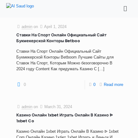
admin
on
April 1, 2024
Ставки На Спорт Онлайн Официальный Сайт
Букмекерской Конторы Betboo
Ставки На Спорт Онлайн Официальный Сайт
Букмекерской Конторы Betboom Лучшие Сайты для
Ставок На Спорт, Которым Можно безоговорочно В
2024 году Content Как придумать Казино С
[…]
0
0
Read more
admin
on
March 31, 2024
Казино Онлайн 1xbet Играть Онлайн В Казино ᐉ
1xbet Co
Казино Онлайн 1xbet Играть Онлайн В Казино ᐉ 1xbet
Com Онлайн Казино 1хбет 1xbet Играть и Деньги И