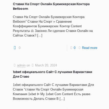
Ставки На Спорт Онлайн Букмекерская Контора
Betboom
Ставки На Спорт Онлайн Букмекерская Контора
Betboom” Ставки На Спорт » Сравнение
Коэффициентов Букмекерских Контор Content
Результаты ⚖️ Законно Ли сделано Ставки Онлайн на
Сайтах Ставок?
[…]
0
0
Read more
admin
on
March 20, 2024
1xbet официального Сайт С лучшими Вариантами
Для Ставо
1xbet официального Сайт С лучшими Вариантами Для
Ставок “ставки На Спорт Онлайн Букмекерская
Компания 1xbet ᐉ My 1xbet Com Content Есть разве
Возможность Делать Ставки В
[…]