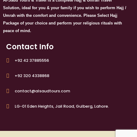
Al-Saud Tours & Travel is a complete Hajj & Umrah Travel
Solution, ideal for you & your family if you wish to perform Hajj /
Umrah with the comfort and convenience. Please Select Hajj
Package of your choice and perform your religious rituals with
peace of mind.
Contact Info
+92 42 37885556
+92 320 4338868
contact@alsaudtours.com
LG-01 Eden Heights, Jail Road, Gulberg, Lahore.