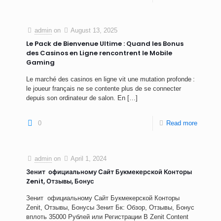
admin
on
August 13, 2025
Le Pack de Bienvenue Ultime : Quand les Bonus
des Casinos en Ligne rencontrent le Mobile
Gaming
Le marché des casinos en ligne vit une mutation profonde :
le joueur français ne se contente plus de se connecter
depuis son ordinateur de salon. En
[…]
0
Read more
admin
on
April 1, 2024
Зенит ️ официальному Сайт Букмекерской Конторы
Zenit, Отзывы, Бонус
Зенит ️ официальному Сайт Букмекерской Конторы
Zenit, Отзывы, Бонусы Зенит Бк: Обзор, Отзывы, Бонус
вплоть 35000 Рублей или Регистрации В Zenit Content