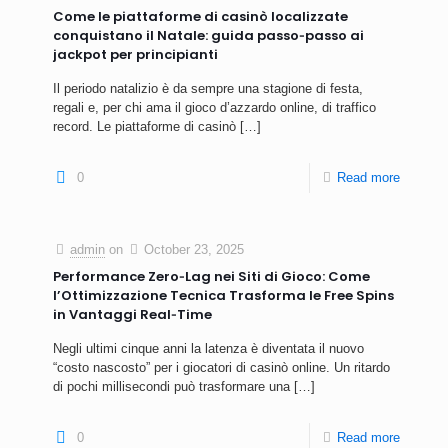
Come le piattaforme di casinò localizzate
conquistano il Natale: guida passo‑passo ai
jackpot per principianti
Il periodo natalizio è da sempre una stagione di festa,
regali e, per chi ama il gioco d’azzardo online, di traffico
record. Le piattaforme di casinò
[…]
0
Read more
admin
on
October 23, 2025
Performance Zero‑Lag nei Siti di Gioco: Come
l’Ottimizzazione Tecnica Trasforma le Free Spins
in Vantaggi Real‑Time
Negli ultimi cinque anni la latenza è diventata il nuovo
“costo nascosto” per i giocatori di casinò online. Un ritardo
di pochi millisecondi può trasformare una
[…]
0
Read more