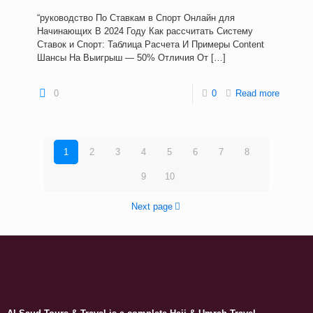
“руководство По Ставкам в Спорт Онлайн для
Начинающих В 2024 Году Как рассчитать Систему
Ставок и Спорт: Таблица Расчета И Примеры Content
Шансы На Выигрыш — 50% Отличия От
[…]
0
0
Read more
1
2
3
4
5
6
7
8
9
10
Next page