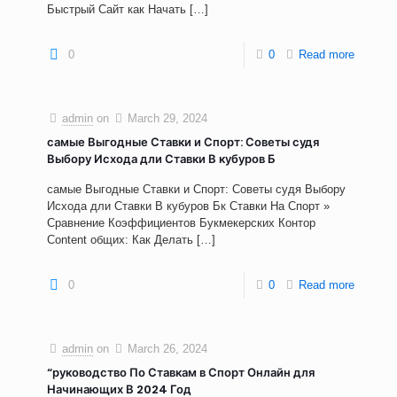
Быстрый Сайт как Начать
[…]
0
0
Read more
admin
on
March 29, 2024
самые Выгодные Ставки и Спорт: Советы судя
Выбору Исхода дли Ставки В кубуров Б
самые Выгодные Ставки и Спорт: Советы судя Выбору
Исхода дли Ставки В кубуров Бк Ставки На Спорт »
Сравнение Коэффициентов Букмекерских Контор
Content общих: Как Делать
[…]
0
0
Read more
admin
on
March 26, 2024
“руководство По Ставкам в Спорт Онлайн для
Начинающих В 2024 Год