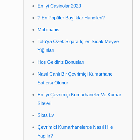
En Iyi Casinolar 2023
❔ En Popüler Başlıklar Hangileri?
Mobilbahis
Toto’ya Özel: Sigara İçilen Sıcak Meyve
Yığınları
Hoş Geldiniz Bonusları
Nasıl Canlı Bir Çevrimiçi Kumarhane
Satıcısı Olunur
En Iyi Çevrimiçi Kumarhaneler Ve Kumar
Siteleri
Slots Lv
Çevrimiçi Kumarhanelerde Nasıl Hile
Yapılır?