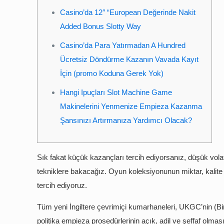
Casino’da 12″ “European Değerinde Nakit
Added Bonus Slotty Way
Casino’da Para Yatırmadan A Hundred
Ücretsiz Döndürme Kazanın Vavada Kayıt
İçin (promo Koduna Gerek Yok)
Hangi Ipuçları Slot Machine Game
Makinelerini Yenmenize Empieza Kazanma
Şansınızı Artırmanıza Yardımcı Olacak?
Sık fakat küçük kazançları tercih ediyorsanız, düşük volati
tekniklere bakacağız. Oyun koleksiyonunun miktar, kalite v
tercih ediyoruz.
Tüm yeni İngiltere çevrimiçi kumarhaneleri, UKGC’nin (Bi
politika empieza prosedürlerinin açık, adil ve şeffaf olm