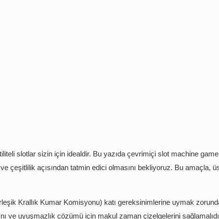
liteli slotlar sizin için idealdir. Bu yazıda çevrimiçi slot machine ga
e çeşitlilik açısından tatmin edici olmasını bekliyoruz. Bu amaçla, üs
rleşik Krallık Kumar Komisyonu) katı gereksinimlerine uymak zorundadı
asını ve uyuşmazlık çözümü için makul zaman çizelgelerini sağlamalıdı