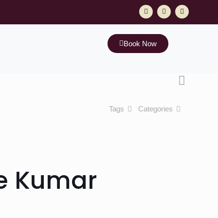
Book Now
Tags
Categories
Ve Kumar