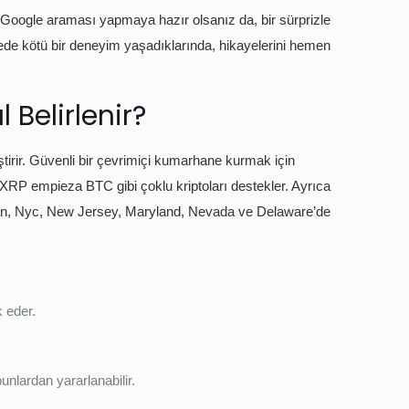
r Google araması yapmaya hazır olsanız da, bir sürprizle
anede kötü bir deneyim yaşadıklarında, hikayelerini hemen
Belirlenir?
ştirir. Güvenli bir çevrimiçi kumarhane kurmak için
 XRP empieza BTC gibi çoklu kriptoları destekler. Ayrıca
ndan, Nyc, New Jersey, Maryland, Nevada ve Delaware’de
k eder.
nlardan yararlanabilir.