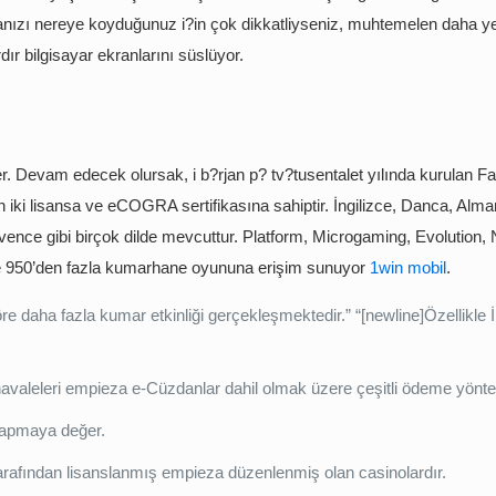
 paranızı nereye koyduğunuz i?in çok dikkatliyseniz, muhtemelen daha 
ır bilgisayar ekranlarını süslüyor.
kler. Devam edecek olursak, i b?rjan p? tv?tusentalet yılında kurulan F
n iki lisansa ve eCOGRA sertifikasına sahiptir. İngilizce, Danca, Alm
ce gibi birçok dilde mevcuttur. Platform, Microgaming, Evolution, 
inde 950’den fazla kumarhane oyununa erişim sunuyor
1win mobil
.
 daha fazla kumar etkinliği gerçekleşmektedir.” “[newline]Özellikle 
havaleleri empieza e-Cüzdanlar dahil olmak üzere çeşitli ödeme yönte
 yapmaya değer.
 tarafından lisanslanmış empieza düzenlenmiş olan casinolardır.