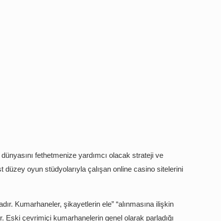
me dünyasını fethetmenize yardımcı olacak strateji ve
t düzey oyun stüdyolarıyla çalışan online casino sitelerini
r. Kumarhaneler, şikayetlerin ele” “alınmasına ilişkin
r. Eski çevrimiçi kumarhanelerin genel olarak parladığı