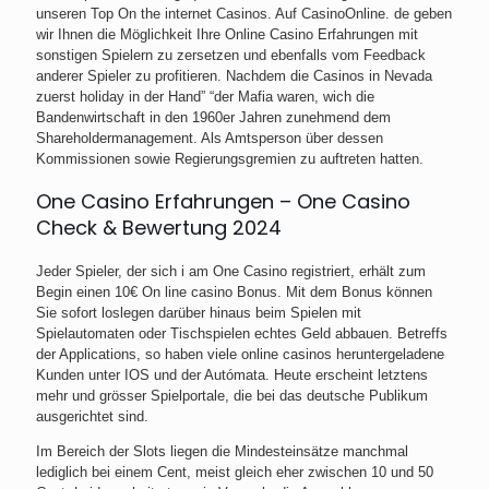
unseren Top On the internet Casinos. Auf CasinoOnline. de geben
wir Ihnen die Möglichkeit Ihre Online Casino Erfahrungen mit
sonstigen Spielern zu zersetzen und ebenfalls vom Feedback
anderer Spieler zu profitieren. Nachdem die Casinos in Nevada
zuerst holiday in der Hand” “der Mafia waren, wich die
Bandenwirtschaft in den 1960er Jahren zunehmend dem
Shareholdermanagement. Als Amtsperson über dessen
Kommissionen sowie Regierungsgremien zu auftreten hatten.
One Casino Erfahrungen – One Casino
Check & Bewertung 2024
Jeder Spieler, der sich i am One Casino registriert, erhält zum
Begin einen 10€ On line casino Bonus. Mit dem Bonus können
Sie sofort loslegen darüber hinaus beim Spielen mit
Spielautomaten oder Tischspielen echtes Geld abbauen. Betreffs
der Applications, so haben viele online casinos heruntergeladene
Kunden unter IOS und der Autómata. Heute erscheint letztens
mehr und grösser Spielportale, die bei das deutsche Publikum
ausgerichtet sind.
Im Bereich der Slots liegen die Mindesteinsätze manchmal
lediglich bei einem Cent, meist gleich eher zwischen 10 und 50