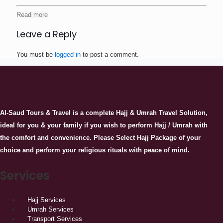
Read more
Leave a Reply
You must be
logged in
to post a comment.
Al-Saud Tours & Travel is a complete Hajj & Umrah Travel Solution,
ideal for you & your family if you wish to perform Hajj / Umrah with
the comfort and convenience. Please Select Hajj Package of your
choice and perform your religious rituals with peace of mind.
Services
Menu
Hajj Services
Umrah Services
Transport Services