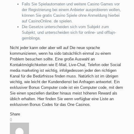
Falls Sie Spielautomaten und weitere Casino Games vor
der Registrierung bei einem Anbieter ausprobieren wollen,
können Sie gratis Casino Spiele ohne Anmeldung hierbei
auf CasinoOnline. de spielen.
Die Gesetze unterscheiden sich vom Subjekt zum
Subjekt, und unterscheiden sich für online- und offlajn-
gemblinga.
Nicht jeder kann oder aber will auf Die neue sprache
kommunizieren, wenn ha sido tatsächlich einmal zu einem
Problem besuchen sollte. Eine große Auswahl an
Kontaktmöglichkeiten wie E-Mail, Live-Chat, Telefon oder Social
media marketing ist wichtig, infolgedessen jeder den richtigen
Kanal für die Bedürfnisse finden muss. Natürlich ist im übrigen
wichtig, wie leicht der Kundendienst bei Anfragen antwortet. Ein
exklusiver Bonus Computer code ist ein Computer code, mit dem
Sie einen speziellen darüber hinaus meist höheren Reward als
üblich erhalten. Hier finden Sie wenn verfügbar eine Liste an
exklusiven Bonus Codes für das One Casinos.
Share
0