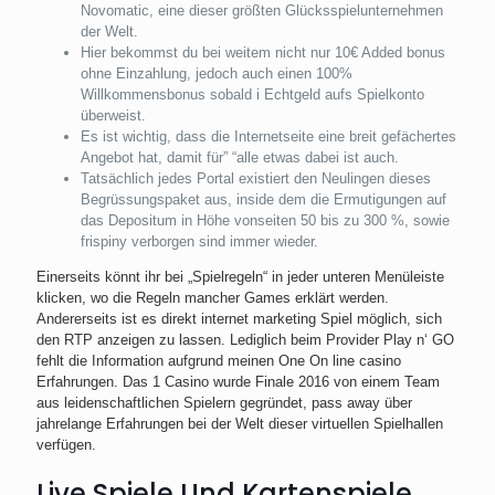
Novomatic, eine dieser größten Glücksspielunternehmen
der Welt.
Hier bekommst du bei weitem nicht nur 10€ Added bonus
ohne Einzahlung, jedoch auch einen 100%
Willkommensbonus sobald i Echtgeld aufs Spielkonto
überweist.
Es ist wichtig, dass die Internetseite eine breit gefächertes
Angebot hat, damit für” “alle etwas dabei ist auch.
Tatsächlich jedes Portal existiert den Neulingen dieses
Begrüssungspaket aus, inside dem die Ermutigungen auf
das Depositum in Höhe vonseiten 50 bis zu 300 %, sowie
frispiny verborgen sind immer wieder.
Einerseits könnt ihr bei „Spielregeln“ in jeder unteren Menüleiste
klicken, wo die Regeln mancher Games erklärt werden.
Andererseits ist es direkt internet marketing Spiel möglich, sich
den RTP anzeigen zu lassen. Lediglich beim Provider Play n‘ GO
fehlt die Information aufgrund meinen One On line casino
Erfahrungen. Das 1 Casino wurde Finale 2016 von einem Team
aus leidenschaftlichen Spielern gegründet, pass away über
jahrelange Erfahrungen bei der Welt dieser virtuellen Spielhallen
verfügen.
Live Spiele Und Kartenspiele