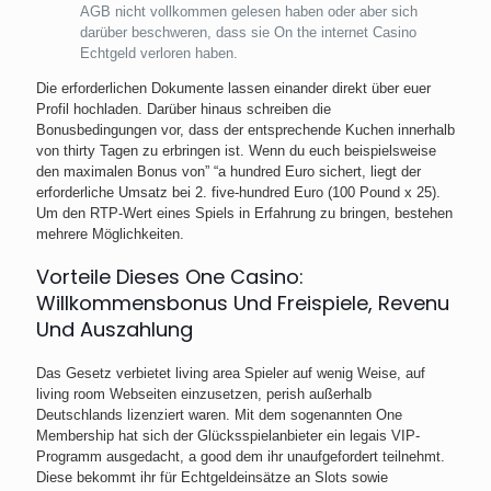
AGB nicht vollkommen gelesen haben oder aber sich
darüber beschweren, dass sie On the internet Casino
Echtgeld verloren haben.
Die erforderlichen Dokumente lassen einander direkt über euer
Profil hochladen. Darüber hinaus schreiben die
Bonusbedingungen vor, dass der entsprechende Kuchen innerhalb
von thirty Tagen zu erbringen ist. Wenn du euch beispielsweise
den maximalen Bonus von” “a hundred Euro sichert, liegt der
erforderliche Umsatz bei 2. five-hundred Euro (100 Pound x 25).
Um den RTP-Wert eines Spiels in Erfahrung zu bringen, bestehen
mehrere Möglichkeiten.
Vorteile Dieses One Casino:
Willkommensbonus Und Freispiele, Revenu
Und Auszahlung
Das Gesetz verbietet living area Spieler auf wenig Weise, auf
living room Webseiten einzusetzen, perish außerhalb
Deutschlands lizenziert waren. Mit dem sogenannten One
Membership hat sich der Glücksspielanbieter ein legais VIP-
Programm ausgedacht, a good dem ihr unaufgefordert teilnehmt.
Diese bekommt ihr für Echtgeldeinsätze an Slots sowie