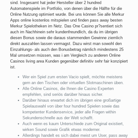
sind. Insgesamt hat jeder Hersteller über 2 hundred
Automatenspiele im Portfolio, von denen über die Hälfte für die
Online Nutzung optimiert wurde. Bei uns können Sie alle Merkur
Apps online kostenlos mitspielen und finden pass away besten
Merkur Spielotheken im Netz. Das One Casino pr?sentiert sich
auch im Nachhinein sehr kundenfreundlich, da du im übrigen
diesen Bonus sowie die daraus stammenden Gewinne ziemlich
direkt auszahlen lassen vermagst. Dazu wirst man sowohl den
Einzahlungs- als auch den Bonusbetrag nämlich mindestens 25
Mal umsetzen müssen, was i am Vergleich zu anderen Online
Casinos living area Kunden gegenüber definitiv sehr fair konzipiert
ist.
Wer ein Spiel zum ersten Vacio spielt, möchte meistens
gern an den Tischen oder virtuellen Slotmaschinen üben.
Alle Online Casinos, die Ihnen die Casino Experten
empfehlen, sind seriös darüber hinaus sicher.
Darüber hinaus erwartet dich im übrigen eine großartige
Spielauswahl von über four hundred Spielen sowie das
kompetenter Kundenservice, jeder alle Fragen within
Sekundenschnelle aus der Welt schafft.
Auch wenn es kaum Unterschiede zum Original existiert,
wirken Sound sowie Grafik etwas moderner.
Allerdings handelt es sich dabei meist um User, pass away