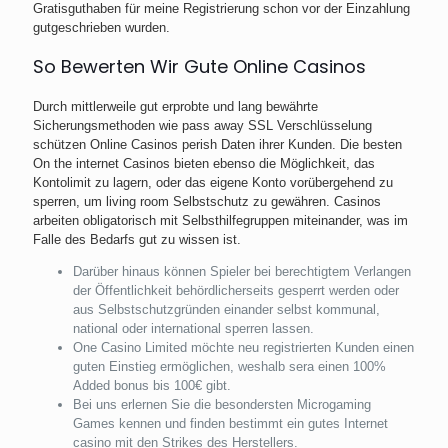
Gratisguthaben für meine Registrierung schon vor der Einzahlung
gutgeschrieben wurden.
So Bewerten Wir Gute Online Casinos
Durch mittlerweile gut erprobte und lang bewährte
Sicherungsmethoden wie pass away SSL Verschlüsselung
schützen Online Casinos perish Daten ihrer Kunden. Die besten
On the internet Casinos bieten ebenso die Möglichkeit, das
Kontolimit zu lagern, oder das eigene Konto vorübergehend zu
sperren, um living room Selbstschutz zu gewähren. Casinos
arbeiten obligatorisch mit Selbsthilfegruppen miteinander, was im
Falle des Bedarfs gut zu wissen ist.
Darüber hinaus können Spieler bei berechtigtem Verlangen
der Öffentlichkeit behördlicherseits gesperrt werden oder
aus Selbstschutzgründen einander selbst kommunal,
national oder international sperren lassen.
One Casino Limited möchte neu registrierten Kunden einen
guten Einstieg ermöglichen, weshalb sera einen 100%
Added bonus bis 100€ gibt.
Bei uns erlernen Sie die besondersten Microgaming
Games kennen und finden bestimmt ein gutes Internet
casino mit den Strikes des Herstellers.