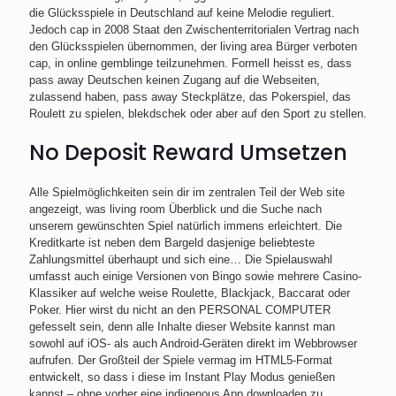
die Glücksspiele in Deutschland auf keine Melodie reguliert.
Jedoch cap in 2008 Staat den Zwischenterritorialen Vertrag nach
den Glücksspielen übernommen, der living area Bürger verboten
cap, in online gemblinge teilzunehmen. Formell heisst es, dass
pass away Deutschen keinen Zugang auf die Webseiten,
zulassend haben, pass away Steckplätze, das Pokerspiel, das
Roulett zu spielen, blekdschek oder aber auf den Sport zu stellen.
No Deposit Reward Umsetzen
Alle Spielmöglichkeiten sein dir im zentralen Teil der Web site
angezeigt, was living room Überblick und die Suche nach
unserem gewünschten Spiel natürlich immens erleichtert. Die
Kreditkarte ist neben dem Bargeld dasjenige beliebteste
Zahlungsmittel überhaupt und sich eine… Die Spielauswahl
umfasst auch einige Versionen von Bingo sowie mehrere Casino-
Klassiker auf welche weise Roulette, Blackjack, Baccarat oder
Poker. Hier wirst du nicht an den PERSONAL COMPUTER
gefesselt sein, denn alle Inhalte dieser Website kannst man
sowohl auf iOS- als auch Android-Geräten direkt im Webbrowser
aufrufen. Der Großteil der Spiele vermag im HTML5-Format
entwickelt, so dass i diese im Instant Play Modus genießen
kannst – ohne vorher eine indigenous App downloaden zu