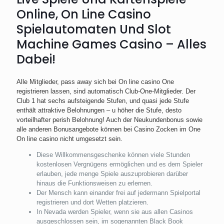
Online, On Line Casino
Spielautomaten Und Slot
Machine Games Casino – Alles
Dabei!
Alle Mitglieder, pass away sich bei On line casino One
registrieren lassen, sind automatisch Club-One-Mitglieder. Der
Club 1 hat sechs aufsteigende Stufen, und quasi jede Stufe
enthält attraktive Belohnungen – u höher die Stufe, desto
vorteilhafter perish Belohnung! Auch der Neukundenbonus sowie
alle anderen Bonusangebote können bei Casino Zocken im One
On line casino nicht umgesetzt sein.
Diese Willkommensgeschenke können viele Stunden
kostenlosen Vergnügens ermöglichen und es dem Spieler
erlauben, jede menge Spiele auszuprobieren darüber
hinaus die Funktionsweisen zu erlernen.
Der Mensch kann einander frei auf jedermann Spielportal
registrieren und dort Wetten platzieren.
In Nevada werden Spieler, wenn sie aus allen Casinos
ausgeschlossen sein, im sogenannten Black Book