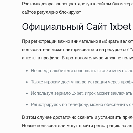
Роскомнадзора запрещает доступ к сайтам букмекерс
сайтов регулярно блокируют.
Официальный Сайт 1xbet
При регистрации важно внимательно выбирать валюту
пользователь может авторизоваться на ресурсе со” 
анкеты в профиле. В противном случае игрок не пол
Не всегда любители совершать ставки могут с л
Также игрокам доступна регистрация через проф
Используя зеркало 1xbet, игрок может заключат
Регистрируясь по телефону, можно обеспечить с
В этом случае достаточно скачать и установить при
Новые пользователи могут пройти регистрацию на ал