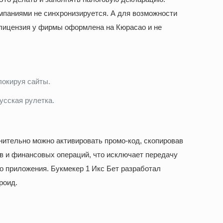
мпаниями не синхронизируется. А для возможности
к лицензия у фирмы оформлена на Кюрасао и не
локируя сайты.
русская рулетка.
нительно можно активировать промо-код, скопировав
в и финансовых операций, что исключает передачу
о приложения. Букмекер 1 Икс Бет разработал
роид.