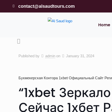
contact@alsaudtours.com
Home
Published by
admin
on
January 31, 2024
Букмекерская Контора 1xbet Официальный Сайт Реги
“1xbet Зеркал
Сейчас 1хбет 