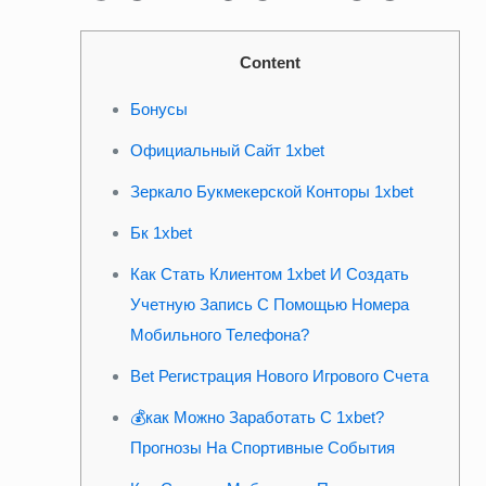
Content
Бонусы
Официальный Сайт 1xbet
Зеркало Букмекерской Конторы 1xbet
Бк 1xbet
Как Стать Клиентом 1xbet И Создать
Учетную Запись С Помощью Номера
Мобильного Телефона?
Bet Регистрация Нового Игрового Счета
💰как Можно Заработать С 1xbet?
Прогнозы На Спортивные События