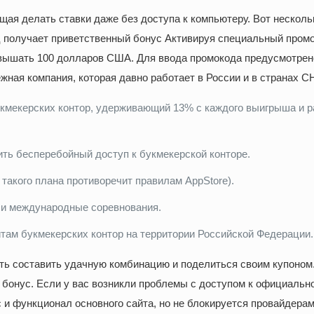
щая делать ставки даже без доступа к компьютеру. Вот нескол
 получает приветственный бонус Активируя специальный промо
вышать 100 долларов США. Для ввода промокода предусмотрен
ежная компания, которая давно работает в России и в странах 
укмекерских контор, удерживающий 13% с каждого выигрыша и
ить бесперебойный доступ к букмекерской конторе.
 такого плана противоречит правилам AppStore).
к и международные соревнования.
там букмекерских контор на территории Российской Федерации.
сть составить удачную комбинацию и поделиться своим купоном.
бонус. Если у вас возникли проблемы с доступом к официально
 и функционал основного сайта, но не блокируется провайдера