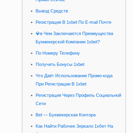
Вывод Средств
Регистрация В 1xbet По E-mail Почте
💎в Чем Заключаются Преимущества
Букмекерской Компании 1xbet?
По Номеру Телефону
Получить Бонусы 1xbet
Что Даёт Использование Промо-кода
При Регистрации В 1xbet
Регистрация Через Профиль Социальной
Сети
Bet — Букмекерская Контора
Как Найти Рабочее Зеркало 1хбет На