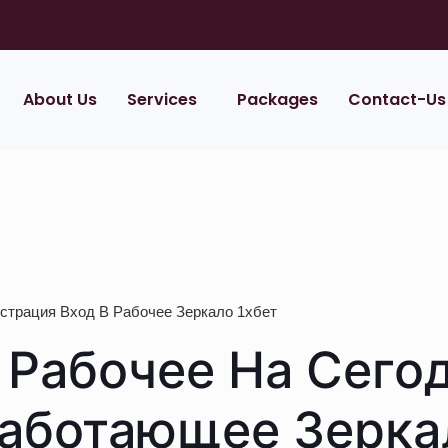
About Us
Services
Packages
Contact-Us
страция Вход В Рабочее Зеркало 1хбет
о Рабочее На Сего
Работающее Зерка