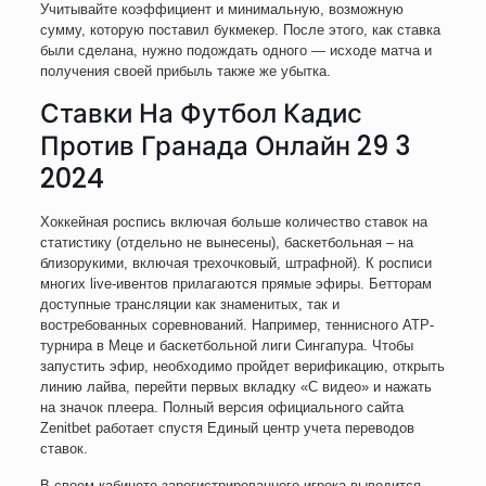
Учитывайте коэффициент и минимальную, возможную
сумму, которую поставил букмекер. После этого, как ставка
были сделана, нужно подождать одного — исходе матча и
получения своей прибыль также же убытка.
Ставки На Футбол Кадис
Против Гранада Онлайн 29 3
2024
Хоккейная роспись включая больше количество ставок на
статистику (отдельно не вынесены), баскетбольная – на
близорукими, включая трехочковый, штрафной). К росписи
многих live-ивентов прилагаются прямые эфиры. Бетторам
доступные трансляции как знаменитых, так и
востребованных соревнований. Например, теннисного ATP-
турнира в Меце и баскетбольной лиги Сингапура. Чтобы
запустить эфир, необходимо пройдет верификацию, открыть
линию лайва, перейти первых вкладку «С видео» и нажать
на значок плеера. Полный версия официального сайта
Zenitbet работает спустя Единый центр учета переводов
ставок.
В своем кабинете зарегистрированного игрока выводится