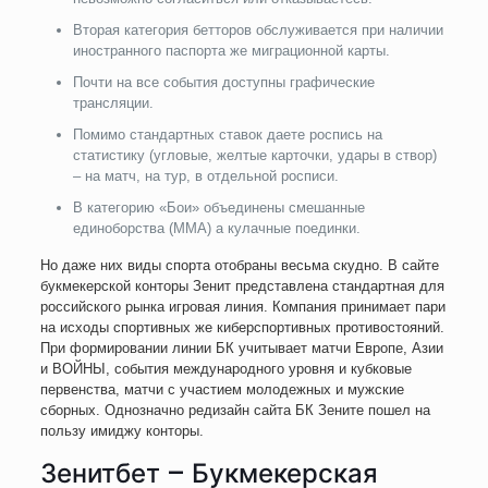
Вторая категория бетторов обслуживается при наличии
иностранного паспорта же миграционной карты.
Почти на все события доступны графические
трансляции.
Помимо стандартных ставок даете роспись на
статистику (угловые, желтые карточки, удары в створ)
– на матч, на тур, в отдельной росписи.
В категорию «Бои» объединены смешанные
единоборства (ММА) а кулачные поединки.
Но даже них виды спорта отобраны весьма скудно. В сайте
букмекерской конторы Зенит представлена стандартная для
российского рынка игровая линия. Компания принимает пари
на исходы спортивных же киберспортивных противостояний.
При формировании линии БК учитывает матчи Европе, Азии
и ВОЙНЫ, события международного уровня и кубковые
первенства, матчи с участием молодежных и мужские
сборных. Однозначно редизайн сайта БК Зените пошел на
пользу имиджу конторы.
Зенитбет – Букмекерская