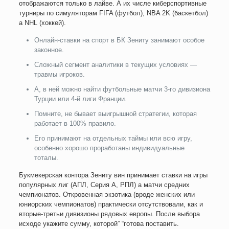
отображаются только в лайве. А их числе киберспортивные
турниры по симуляторам FIFA (футбол), NBA 2K (баскетбол)
а NHL (хоккей).
Онлайн-ставки на спорт в БК Зениту занимают особое
законное.
Сложный сегмент аналитики в текущих условиях —
травмы игроков.
А, в ней можно найти футбольные матчи 3-го дивизиона
Турции или 4-й лиги Франции.
Помните, не бывает выигрышной стратегии, которая
работает в 100% правило.
Его принимают на отдельных таймы или всю игру,
особенно хорошо проработаны индивидуальные
тоталы.
Букмекерская контора Зениту вин принимает ставки на игры
популярных лиг (АПЛ, Серия А, РПЛ) а матчи средних
чемпионатов. Откровенная экзотика (вроде женских или
юниорских чемпионатов) практически отсутствовали, как и
вторые-третьи дивизионы рядовых европы. После выбора
исходе укажите сумму, которой” “готова поставить.