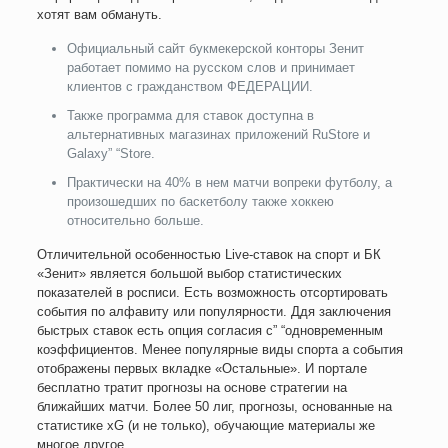
хотят вам обмануть.
Официальный сайт букмекерской конторы Зенит
работает помимо на русском слов и принимает
клиентов с гражданством ФЕДЕРАЦИИ.
Также программа для ставок доступна в
альтернативных магазинах приложений RuStore и
Galaxy” “Store.
Практически на 40% в нем матчи вопреки футболу, а
произошедших по баскетболу также хоккею
относительно больше.
Отличительной особенностью Live-ставок на спорт и БК
«Зенит» является большой выбор статистических
показателей в росписи. Есть возможность отсортировать
события по алфавиту или популярности. Ддя заключения
быстрых ставок есть опция согласия с” “одновременным
коэффициентов. Менее популярные виды спорта а события
отображены первых вкладке «Остальные». И портале
бесплатно тратит прогнозы на основе стратегии на
ближайших матчи. Более 50 лиг, прогнозы, основанные на
статистике xG (и не только), обучающие материалы же
многое другое.