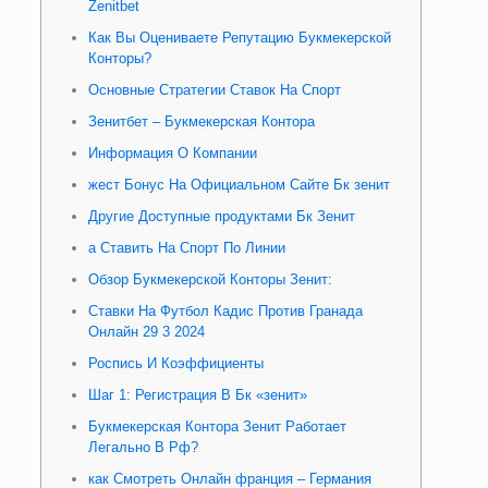
Zenitbet
Как Вы Оцениваете Репутацию Букмекерской
Конторы?
Основные Стратегии Ставок На Спорт
Зенитбет – Букмекерская Контора
Информация О Компании
жест Бонус На Официальном Сайте Бк зенит
Другие Доступные продуктами Бк Зенит
а Ставить На Спорт По Линии
Обзор Букмекерской Конторы Зенит:
Ставки На Футбол Кадис Против Гранада
Онлайн 29 3 2024
Роспись И Коэффициенты
Шаг 1: Регистрация В Бк «зенит»
Букмекерская Контора Зенит Работает
Легально В Рф?
как Смотреть Онлайн франция – Германия