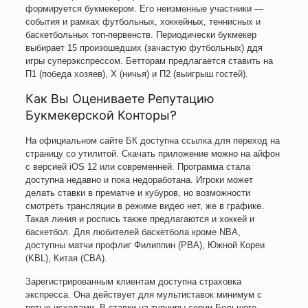
формируется букмекером. Его неизменные участники —
события и рамках футбольных, хоккейных, теннисных и
баскетбольных топ-первенств. Периодически букмекер
выбирает 15 произошедших (зачастую футбольных) ддя
игры суперэкспрессом. Бетторам предлагается ставить на
П1 (победа хозяев), Х (ничья) и П2 (выигрыш гостей).
Как Вы Оцениваете Репутацию
Букмекерской Конторы?
На официальном сайте БК доступна ссылка для переход на
страницу со утилитой. Скачать приложение можно на айфон
с версией iOS 12 или современней. Программа стала
доступна недавно и пока недоработана. Игроки может
делать ставки в прематче и кубуров, но возможности
смотреть трансляции в режиме видео нет, же в графике.
Такая линия и роспись также предлагаются и хоккей и
баскетбол. Для любителей баскетбола кроме NBA,
доступны матчи профлиг Филиппин (PBA), Южной Кореи
(KBL), Китая (CBA).
Зарегистрированным клиентам доступна страховка
экспресса. Она действует для мультиставок минимум с
пятью исходами. В ставки на турниры серии Большого