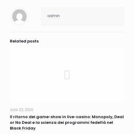
admin
Related posts
June 23, 2026
Il ritorno dei game‑show in live‑casino: Monopoly, Deal
or No Deal e la scienza dei programmi fedeltà nel
Black Friday