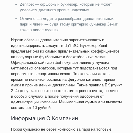
Zenitbet — офшорный букмекер, который не может
условием должного уровня надежным.
Отлично выглядит и разнообразен дополнительных
пари и линии — судя этому критерию букмекер Зенит
тоже в числе лучших.
Игроки обязаны дополнительно зарегистрировать и
идентифицировать аккаунт в ЦУПИС. Букмекер Zenit
предлагает они из самых привлекательных коэффициентов
на популярные футбольные и баскетбольные матчи.
Официальный сайт Zenitbet покупает линию у лучших
беттинговых операторов, которые тут подстраиваются под
переломные в спортивном сезон. По окончании лета в
прематче появится роспись на фигурное катание, горные
лыжи и прочие деньки дисциплины. Также правила БК (пункт
2. 4) допускают повторно открытие игрового счета, но лишь
и особых случаях а после получения одобрения от
администрации компании. Минимальная сумма дли выплаты
составляет 10 рублей.
Информация О Компании
Порой букмекер не берет комиссию за пари на топовые