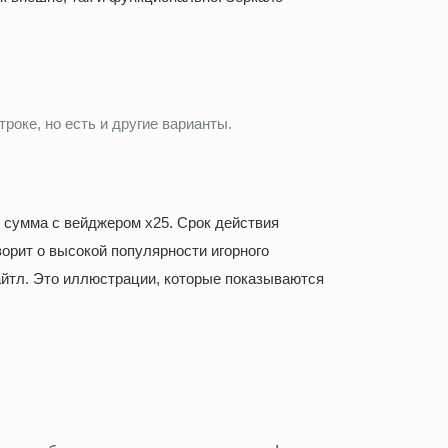
роке, но есть и другие варианты.
 сумма с вейджером х25. Срок действия
ворит о высокой популярности игорного
тайтл. Это иллюстрации, которые показываются