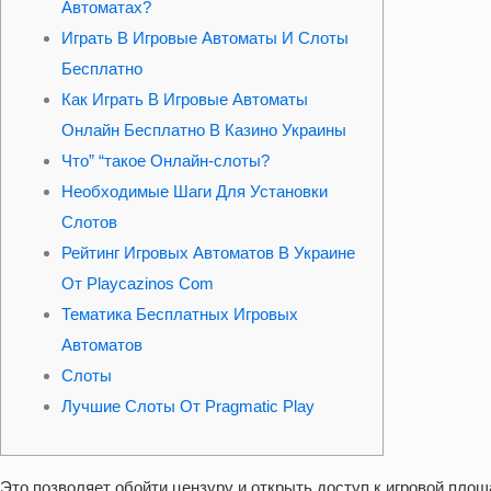
Автоматах?
Играть В Игровые Автоматы И Слоты
Бесплатно
Как Играть В Игровые Автоматы
Онлайн Бесплатно В Казино Украины
Что” “такое Онлайн-слоты?
Необходимые Шаги Для Установки
Слотов
Рейтинг Игровых Автоматов В Украине
От Playcazinos Com
Тематика Бесплатных Игровых
Автоматов
Слоты
Лучшие Слоты От Pragmatic Play
Это позволяет обойти цензуру и открыть доступ к игровой пло