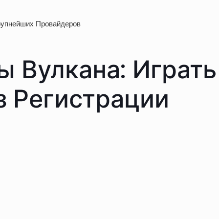
рупнейших Провайдеров
 Вулкана: Играть
 Регистрации