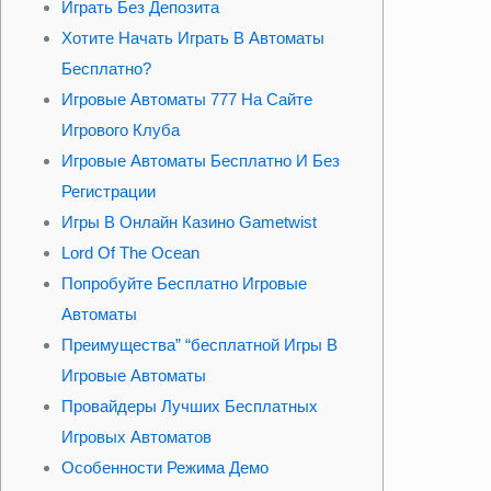
Играть Без Депозита
Хотите Начать Играть В Автоматы
Бесплатно?
Игровые Автоматы 777 На Сайте
Игрового Клуба
Игровые Автоматы Бесплатно И Без
Регистрации
Игры В Онлайн Казино Gametwist
Lord Of The Ocean
Попробуйте Бесплатно Игровые
Автоматы
Преимущества” “бесплатной Игры В
Игровые Автоматы
Провайдеры Лучших Бесплатных
Игровых Автоматов
Особенности Режима Демо