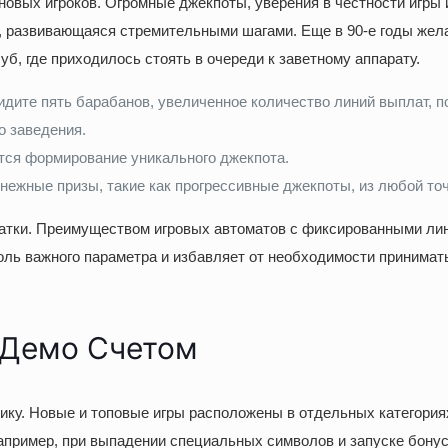
овых игроков. Огромные джекпоты, уверения в честности игры 
ия, развивающаяся стремительными шагами. Еще в 90-е годы ж
уб, где приходилось стоять в очереди к заветному аппарату.
видите пять барабанов, увеличенное количество линий выплат, 
о заведения.
ся формирование уникального джекпота.
нежные призы, такие как прогрессивные джекпоты, из любой точ
статки. Преимуществом игровых автоматов с фиксированными л
толь важного параметра и избавляет от необходимости принима
 Демо Счетом
ику. Новые и топовые игры расположены в отдельных категориях
пример, при выпадении специальных символов и запуске бонус