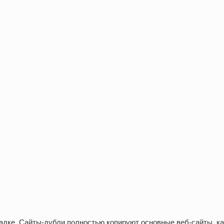
щадке. Сайты-дубли полностью копируют основные веб-сайты, ка