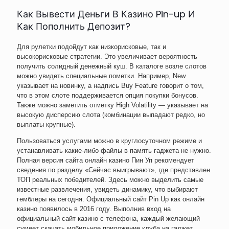
Как Вывести Деньги В Казино Pin-up И
Как Пополнить Депозит?
Для рулетки подойдут как низкорисковые, так и
высокорисковые стратегии. Это увеличивает вероятность
получить солидный денежный куш. В каталоге возле слотов
можно увидеть специальные пометки. Например, New
указывает на новинку, а надпись Buy Feature говорит о том,
что в этом слоте поддерживается опция покупки бонусов.
Также можно заметить отметку High Volatility — указывает на
высокую дисперсию слота (комбинации выпадают редко, но
выплаты крупные).
Пользоваться услугами можно в круглосуточном режиме и
устанавливать какие-либо файлы в память гаджета не нужно.
Полная версия сайта онлайн казино Пин Уп рекомендует
сведения по разделу «Сейчас выигрывают», где представлен
ТОП реальных победителей. Здесь можно выделить самые
известные развлечения, увидеть динамику, что выбирают
гемблеры на сегодня. Официальный сайт Pin Up как онлайн
казино появилось в 2016 году. Выполнив вход на
официальный сайт казино с телефона, каждый желающий
сумеет скачать мобильное приложение клуба на гаджет.