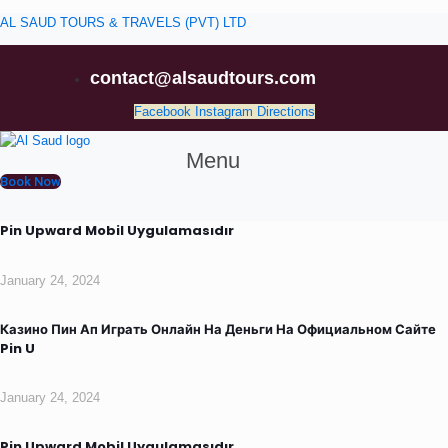
AL SAUD TOURS & TRAVELS (PVT) LTD
contact@alsaudtours.com
Facebook
Instagram
Directions
Menu
Book Now
Pin Upward Mobil Uygulamasıdır
January 24, 2024
Казино Пин Ап Играть Онлайн На Деньги На Официальном Сайте
Pin U
January 24, 2024
Pin Upward Mobil Uygulamasıdır