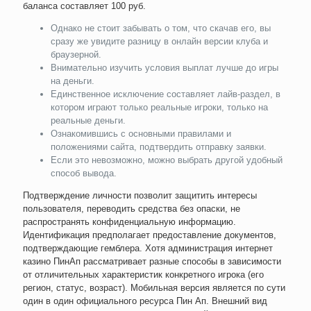
баланса составляет 100 руб.
Однако не стоит забывать о том, что скачав его, вы
сразу же увидите разницу в онлайн версии клуба и
браузерной.
Внимательно изучить условия выплат лучше до игры
на деньги.
Единственное исключение составляет лайв-раздел, в
котором играют только реальные игроки, только на
реальные деньги.
Ознакомившись с основными правилами и
положениями сайта, подтвердить отправку заявки.
Если это невозможно, можно выбрать другой удобный
способ вывода.
Подтверждение личности позволит защитить интересы
пользователя, переводить средства без опаски, не
распространять конфиденциальную информацию.
Идентификация предполагает предоставление документов,
подтверждающие гемблера. Хотя администрация интернет
казино ПинАп рассматривает разные способы в зависимости
от отличительных характеристик конкретного игрока (его
регион, статус, возраст). Мобильная версия является по сути
один в один официального ресурса Пин Ап. Внешний вид