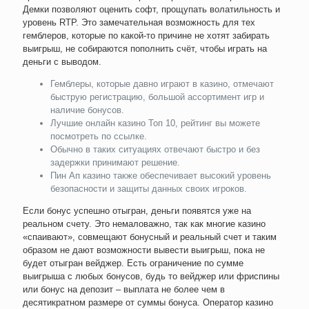
Демки позволяют оценить софт, прощупать волатильность и
уровень RTP. Это замечательная возможность для тех
гемблеров, которые по какой-то причине не хотят забирать
выигрыш, не собираются пополнить счёт, чтобы играть на
деньги с выводом.
Гемблеры, которые давно играют в казино, отмечают
быструю регистрацию, большой ассортимент игр и
наличие бонусов.
Лучшие онлайн казино Топ 10, рейтинг вы можете
посмотреть по ссылке.
Обычно в таких ситуациях отвечают быстро и без
задержки принимают решение.
Пин Ап казино также обеспечивает высокий уровень
безопасности и защиты данных своих игроков.
Если бонус успешно отыгран, деньги появятся уже на
реальном счету. Это немаловажно, так как многие казино
«спаивают», совмещают бонусный и реальный счет и таким
образом не дают возможности вывести выигрыш, пока не
будет отыгран вейджер. Есть ограничение по сумме
выигрыша с любых бонусов, будь то вейджер или фриспины
или бонус на депозит – выплата не более чем в
десятикратном размере от суммы бонуса. Оператор казино