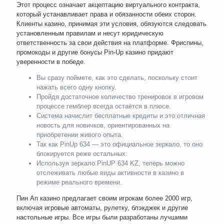
Этот процесс означает акцептацию виртуального контракта,
который устанавливает права и обязанности обеих сторон.
Клиенты казино, принимая эти условия, обязуются следовать
установленным правилам и несут юридическую
ответственность за свои действия на платформе. Фриспины,
промокоды и другие бонусы Pin-Up казино придают
уверенности в победе.
Вы сразу поймете, как это сделать, поскольку стоит
нажать всего одну кнопку.
Пройдя достаточное количество тренировок в игровом
процессе гемблер всегда остаётся в плюсе.
Система начислит бесплатные кредиты и это отличная
новость для новичков, ориентированных на
приобретении живого опыта.
Так как PinUp 634 — это официальное зеркало, то оно
блокируется реже остальных.
Используя зеркало PinUP 634 KZ, теперь можно
отслеживать любые виды активности в казино в
режиме реального времени.
Пин Ап казино предлагает своим игрокам более 2000 игр,
включая игровые автоматы, рулетку, блэкджек и другие
настольные игры. Все игры были разработаны лучшими