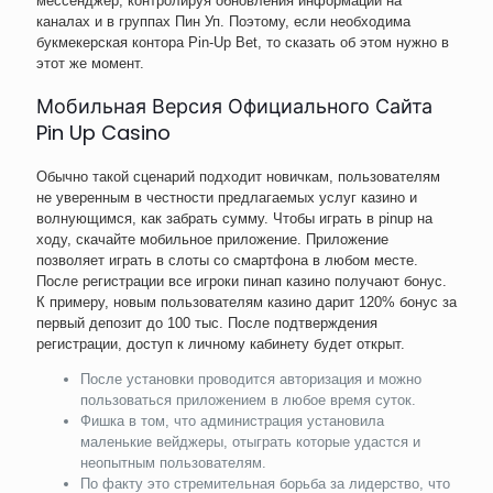
мессенджер, контролируя обновления информации на
каналах и в группах Пин Уп. Поэтому, если необходима
букмекерская контора Pin-Up Bet, то сказать об этом нужно в
этот же момент.
Мобильная Версия Официального Сайта
Pin Up Casino
Обычно такой сценарий подходит новичкам, пользователям
не уверенным в честности предлагаемых услуг казино и
волнующимся, как забрать сумму. Чтобы играть в pinup на
ходу, скачайте мобильное приложение. Приложение
позволяет играть в слоты со смартфона в любом месте.
После регистрации все игроки пинап казино получают бонус.
К примеру, новым пользователям казино дарит 120% бонус за
первый депозит до 100 тыс. После подтверждения
регистрации, доступ к личному кабинету будет открыт.
После установки проводится авторизация и можно
пользоваться приложением в любое время суток.
Фишка в том, что администрация установила
маленькие вейджеры, отыграть которые удастся и
неопытным пользователям.
По факту это стремительная борьба за лидерство, что