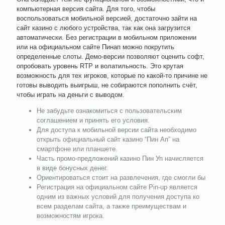
компьютерная версия сайта. Для того, чтобы
воспользоваться мобильной версией, достаточно зайти на
сайт казино с любого устройства, так как она загрузится
автоматически. Без регистрации в мобильном приложении
или на официальном сайте Пинап можно покрутить
определенные слоты. Демо-версии позволяют оценить софт,
опробовать уровень RTP и волатильность. Это крутая
возможность для тех игроков, которые по какой-то причине не
готовы выводить выигрыш, не собираются пополнить счёт,
чтобы играть на деньги с выводом.
Не забудьте ознакомиться с пользовательским
соглашением и принять его условия.
Для доступа к мобильной версии сайта необходимо
открыть официальный сайт казино “Пин Ап” на
смартфоне или планшете.
Часть промо-предложений казино Пин Уп начисляется
в виде бонусных денег.
Ориентироваться стоит на развлечения, где смогли бы
Регистрация на официальном сайте Pin-up является
одним из важных условий для получения доступа ко
всем разделам сайта, а также преимуществам и
возможностям игрока.