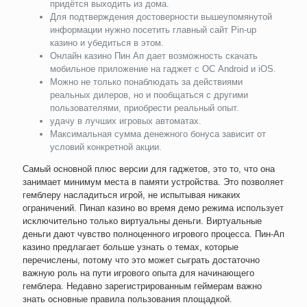
придётся выходить из дома.
Для подтверждения достоверности вышеупомянутой
информации нужно посетить главный сайт Pin-up
казино и убедиться в этом.
Онлайн казино Пин Ап дает возможность скачать
мобильное приложение на гаджет с ОС Android и iOS.
Можно не только понаблюдать за действиями
реальных дилеров, но и пообщаться с другими
пользователями, приобрести реальный опыт.
удачу в лучших игровых автоматах.
Максимальная сумма денежного бонуса зависит от
условий конкретной акции.
Самый основной плюс версии для гаджетов, это то, что она
занимает минимум места в памяти устройства. Это позволяет
гемблеру насладиться игрой, не испытывая никаких
ограничений. Пинап казино во время демо режима использует
исключительно только виртуальны деньги. Виртуальные
деньги дают чувство полноценного игрового процесса. Пин-Ап
казино предлагает больше узнать о темах, которые
перечислены, потому что это может сыграть достаточно
важную роль на пути игрового опыта для начинающего
гемблера. Недавно зарегистрированным геймерам важно
знать основные правила пользования площадкой.