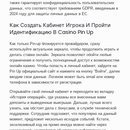
также гарантирует конфиденциальность пользовательских
данных, что соответствует требованиям GDPR, введенным в
2024 году для защиты личных данных в ЕС.
Как Создать Кабинет Игрока И Пройти
Идентификацию В Casino Pin Up
Как только Pin-up блокируется провайдером, сразу
используйте актуальное зеркало, чтобы продолжить играть и
делать ставки онлайн. Зеркала позволяют обойти любые
ограничения и получить полноценный доступ к возможностям
онлайн казино. Чтобы попасть в личный кабинет, зайдите на
Pin Up официальный сайт и нажмите на кнопку “Войти”, далее
вводим свои данные. Логином может быть email или номер
телефона в зависимости от регистрации.
Открывайте свой личный кабинет и переходите во вкладку
«История операций», где указаны все внесенные вами
депозиты и выведенные выигрыши. Дальше, лучше всего
узнать, как обстоят дела с бонусами, в службе технической
поддержки. Сотрудник подскажет, что популярно на данный
момент, предложит несколько исходов событий. Кстати,
эксклюзивный код на промо иногда можно найти через