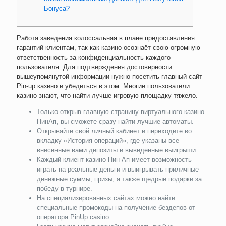
Бонуса?
Работа заведения колоссальная в плане предоставления
гарантий клиентам, так как казино осознаёт свою огромную
ответственность за конфиденциальность каждого
пользователя. Для подтверждения достоверности
вышеупомянутой информации нужно посетить главный сайт
Pin-up казино и убедиться в этом. Многие пользователи
казино знают, что найти лучше игровую площадку тяжело.
Только открыв главную страницу виртуального казино
ПинАп, вы сможете сразу найти лучшие автоматы.
Открывайте свой личный кабинет и переходите во
вкладку «История операций», где указаны все
внесенные вами депозиты и выведенные выигрыши.
Каждый клиент казино Пин Ап имеет возможность
играть на реальные деньги и выигрывать приличные
денежные суммы, призы, а также щедрые подарки за
победу в турнире.
На специализированных сайтах можно найти
специальные промокоды на получение бездепов от
оператора PinUp casino.