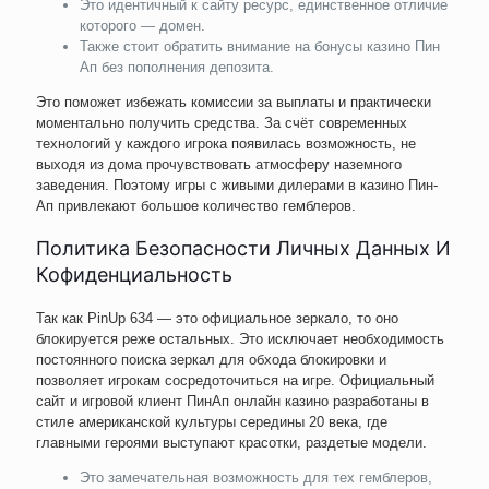
Это идентичный к сайту ресурс, единственное отличие
которого — домен.
Также стоит обратить внимание на бонусы казино Пин
Ап без пополнения депозита.
Это поможет избежать комиссии за выплаты и практически
моментально получить средства. За счёт современных
технологий у каждого игрока появилась возможность, не
выходя из дома прочувствовать атмосферу наземного
заведения. Поэтому игры с живыми дилерами в казино Пин-
Ап привлекают большое количество гемблеров.
Политика Безопасности Личных Данных И
Кофиденциальность
Так как PinUp 634 — это официальное зеркало, то оно
блокируется реже остальных. Это исключает необходимость
постоянного поиска зеркал для обхода блокировки и
позволяет игрокам сосредоточиться на игре. Официальный
сайт и игровой клиент ПинАп онлайн казино разработаны в
стиле американской культуры середины 20 века, где
главными героями выступают красотки, раздетые модели.
Это замечательная возможность для тех гемблеров,