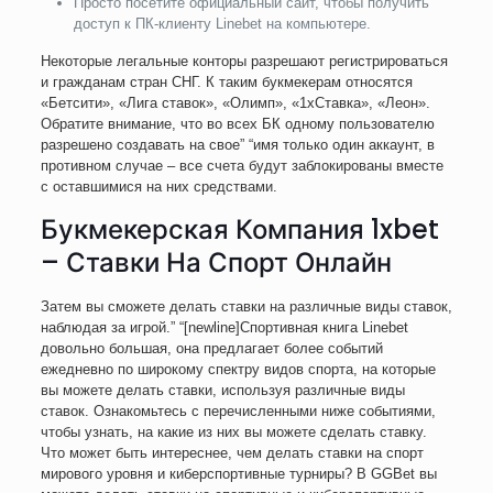
Просто посетите официальный сайт, чтобы получить
доступ к ПК-клиенту Linebet на компьютере.
Некоторые легальные конторы разрешают регистрироваться
и гражданам стран СНГ. К таким букмекерам относятся
«Бетсити», «Лига ставок», «Олимп», «1хСтавка», «Леон».
Обратите внимание, что во всех БК одному пользователю
разрешено создавать на свое” “имя только один аккаунт, в
противном случае – все счета будут заблокированы вместе
с оставшимися на них средствами.
Букмекерская Компания 1xbet
– Ставки На Спорт Онлайн
Затем вы сможете делать ставки на различные виды ставок,
наблюдая за игрой.” “[newline]Спортивная книга Linebet
довольно большая, она предлагает более событий
ежедневно по широкому спектру видов спорта, на которые
вы можете делать ставки, используя различные виды
ставок. Ознакомьтесь с перечисленными ниже событиями,
чтобы узнать, на какие из них вы можете сделать ставку.
Что может быть интереснее, чем делать ставки на спорт
мирового уровня и киберспортивные турниры? В GGBet вы