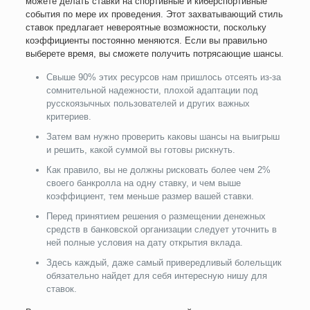
можете делать ставки на спортивные и киберспортивные
события по мере их проведения. Этот захватывающий стиль
ставок предлагает невероятные возможности, поскольку
коэффициенты постоянно меняются. Если вы правильно
выберете время, вы сможете получить потрясающие шансы.
Свыше 90% этих ресурсов нам пришлось отсеять из-за
сомнительной надежности, плохой адаптации под
русскоязычных пользователей и других важных
критериев.
Затем вам нужно проверить каковы шансы на выигрыш
и решить, какой суммой вы готовы рискнуть.
Как правило, вы не должны рисковать более чем 2%
своего банкролла на одну ставку, и чем выше
коэффициент, тем меньше размер вашей ставки.
Перед принятием решения о размещении денежных
средств в банковской организации следует уточнить в
ней полные условия на дату открытия вклада.
Здесь каждый, даже самый привередливый болельщик
обязательно найдет для себя интересную нишу для
ставок.