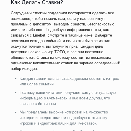
Как Делать Ставки?
Сотрудники службы поддержки постараются сделать все
возможное, чтобы помочь вам, если у вас возникнут
проблемы с депозитом, выводом средств, безопасностью
или чем-либо еще. Подробную информацию о том, как
связаться с Linebet, смотрите в таблице ниже. Выберите
несколько исходов событий, и если хотя бы nine из них
окажутся точными, вы получите приз. Каждый день
доступно несколько игр TOTO, и все они постоянно
обновляются. Ставка на систему состоит из нескольких
одинаковых накопительных ставок на заранее определенный
набор исходов.
Каждая накопительная ставка должна состоять из трех
или более событий.
Поэтому наши читатели получают самую актуальную
информацию о букмекерах и обо всем другом, что
связано с беттингом.
Мы предлагаем высокие котировки на множество
исходов и предоставляем подробную статистику
игроков и видеотрансляции для live-ставок.