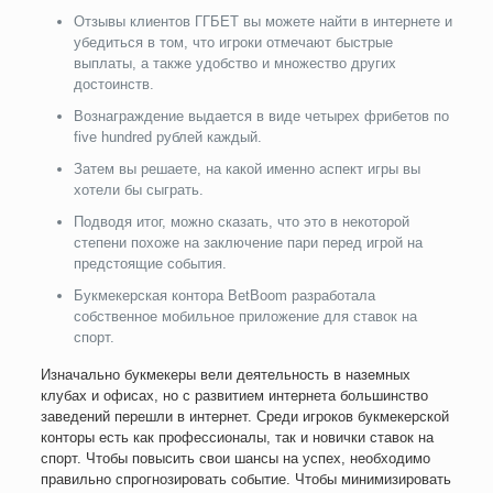
Отзывы клиентов ГГБЕТ вы можете найти в интернете и
убедиться в том, что игроки отмечают быстрые
выплаты, а также удобство и множество других
достоинств.
Вознаграждение выдается в виде четырех фрибетов по
five hundred рублей каждый.
Затем вы решаете, на какой именно аспект игры вы
хотели бы сыграть.
Подводя итог, можно сказать, что это в некоторой
степени похоже на заключение пари перед игрой на
предстоящие события.
Букмекерская контора BetBoom разработала
собственное мобильное приложение для ставок на
спорт.
Изначально букмекеры вели деятельность в наземных
клубах и офисах, но с развитием интернета большинство
заведений перешли в интернет. Среди игроков букмекерской
конторы есть как профессионалы, так и новички ставок на
спорт. Чтобы повысить свои шансы на успех, необходимо
правильно спрогнозировать событие. Чтобы минимизировать