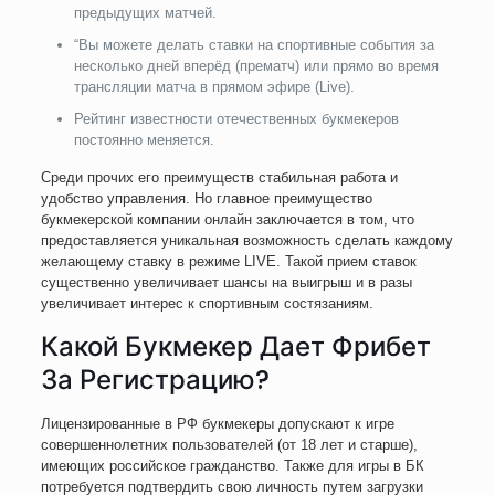
предыдущих матчей.
“Вы можете делать ставки на спортивные события за
несколько дней вперёд (прематч) или прямо во время
трансляции матча в прямом эфире (Live).
Рейтинг известности отечественных букмекеров
постоянно меняется.
Среди прочих его преимуществ стабильная работа и
удобство управления. Но главное преимущество
букмекерской компании онлайн заключается в том, что
предоставляется уникальная возможность сделать каждому
желающему ставку в режиме LIVE. Такой прием ставок
существенно увеличивает шансы на выигрыш и в разы
увеличивает интерес к спортивным состязаниям.
Какой Букмекер Дает Фрибет
За Регистрацию?
Лицензированные в РФ букмекеры допускают к игре
совершеннолетних пользователей (от 18 лет и старше),
имеющих российское гражданство. Также для игры в БК
потребуется подтвердить свою личность путем загрузки