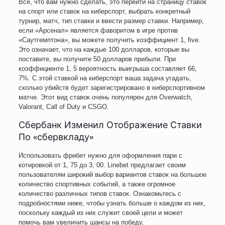
Все, что вам нужно сделать, это перейти на страницу ставок
на спорт или ставок на киберспорт, выбрать конкретный
турнир, матч, тип ставки и ввести размер ставки. Например,
если «Арсенал» является фаворитом в игре против
«Саутгемптона», вы можете получить коэффициент 1, five.
Это означает, что на каждые 100 долларов, которые вы
поставите, вы получите 50 долларов прибыли. При
коэффициенте 1, 5 вероятность выигрыша составляет 66,
7%. С этой ставкой на киберспорт ваша задача угадать,
сколько убийств будет зарегистрировано в киберспортивном
матче. Этот вид ставок очень популярен для Overwatch,
Valorant, Call of Duty и CSGO.
Сбербанк Изменил Отображение Ставки
По «сбервкладу»
Использовать фрибет нужно для оформления пари с
котировкой от 1, 75 до 3, 00. Linebet предлагает своим
пользователям широкий выбор вариантов ставок на большое
количество спортивных событий, а также огромное
количество различных типов ставок. Ознакомьтесь с
подробностями ниже, чтобы узнать больше о каждом из них,
поскольку каждый из них служит своей цели и может
помочь вам увеличить шансы на победу.