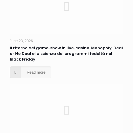
June 23, 2026
Il ritorno dei game‑show in live‑casino: Monopoly, Deal
or No Deal e la scienza dei programmi fedeltà nel
Black Friday
Read more