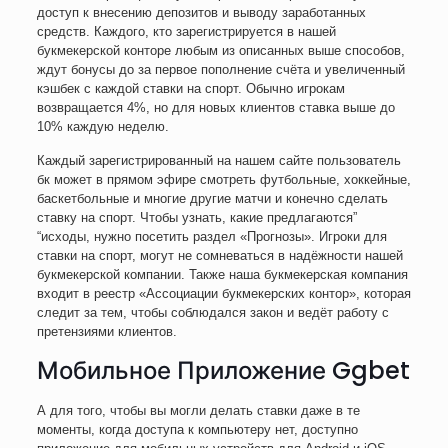
доступ к внесению депозитов и выводу заработанных
средств. Каждого, кто зарегистрируется в нашей
букмекерской конторе любым из описанных выше способов,
ждут бонусы до за первое пополнение счёта и увеличенный
кэшбек с каждой ставки на спорт. Обычно игрокам
возвращается 4%, но для новых клиентов ставка выше до
10% каждую неделю.
Каждый зарегистрированный на нашем сайте пользователь
бк может в прямом эфире смотреть футбольные, хоккейные,
баскетбольные и многие другие матчи и конечно сделать
ставку на спорт. Чтобы узнать, какие предлагаются”
“исходы, нужно посетить раздел «Прогнозы». Игроки для
ставки на спорт, могут не сомневаться в надёжности нашей
букмекерской компании. Также наша букмекерская компания
входит в реестр «Ассоциации букмекерских контор», которая
следит за тем, чтобы соблюдался закон и ведёт работу с
претензиями клиентов.
Мобильное Приложение Ggbet
А для того, чтобы вы могли делать ставки даже в те
моменты, когда доступа к компьютеру нет, доступно