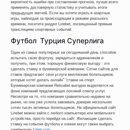
вероятность ошибки при составлении прогноза, лучше всего
применять достоверную статистику и учитывать итоги
предыдущих матчей. Если вы хотите играть в азартные
игры, наблюдая за происходящим в режиме реального
времени, посетите раздел Linebet, посвященный прямым
трансляциям спортивных событий.
Футбол Турция Суперлига
Один из самых популярных на сегодняшний день способов
испытать свою фортуну, зарядиться адреналином и
получить, при этом, хорошую финансовую выгоду : это
сделать ставку в букмекерской компании. Сотни сайтов для
ставок предлагают свои услуги миллионам болельщиков,
которые хотят делать онлайн” “ставки на спорт.
Букмекерская компания Retivabet выгодно выделяется на
фоне компаний предлагающих похожий спектр услуг.
Несмотря на то, что компания сравнительно недавно на
рынке, но она уже успела завоевать доверие нескольких
сотен тысяч активных болельщиков. На официальный сайт
Linebet можно зайти с любого компьютера или мобильного
устройства, просто перейдя на сайт. Желающие сделать
ставку на события футбола и хоккея могут также выбрать
комбинации
1xbet com
.