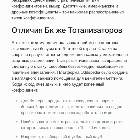
раскрывающееся меню с различными типами
коэффициентов на выбор. Десятичные, американские и
дробные коэффициенты – три наиболее распространенных
типов коэффициентов.
Отличия Бк же Тотализаторов
А также каждому одним пользователей мы предлагаем
эксклюзивные бонусы ото бк в твоей стране. Ставки на
спорт по праву считаются одним один самых увлекательных
азартных развлечений. Выигрыши, имевшиеся за правильно
сделанную ставку, способны безвозмездно незабываемые,
приятные впечатления. Платформа Oddspedia было создана
в наглядного важного помощника для ценителей беттинга.
Когда исход очевидный, и него будет копеечный
коэффициент.
Дли беттеров предлагаются ежедневные пари с
большой проходимостью, и есть правильно и поздно
среагировать можно хорошо заработать на игре.
Прибыль конторам как раз и делают азартные игроки,
которые пихают в экспресс по 10—20 исходов.
Например, швейцарский футбольный клуб