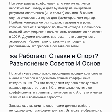
При этом размер коэффициента по многом является
вероятностью, которую дает букмекер на конкретный
результат спортивного (и не только) события. В общем
случае экспресс выгоднее для букмекеров, чем одинар.
Прибыль конторам же раз и делают азартные игроки,
которые пихают в экспресс по 10—20 исходов. Получилось
высокий коэффициент и возможность озолотиться со ставки
в 100 ₽. Другими словами, система — это совокупность
экспрессов. Расчет таких ставок — это процента
рассчитанных экспрессов а составе системы.
же Работают Ставки и Спорт?
Разъяснение Советов И Основ
По этой схеме легко можно проследить порядок компоновки
мини-экспрессов и подсчитать точным коэффициент
каждого из них. Так что прежде чем сделано ставку стоит
заранее присмотреться к БК, внимательно изучить ее
коэффициенты и сравнить с конкурентами. А от этого минуя
зависит ваш возможный заработок.
Занимаясь ставками на спорт, сами должны выбрать
неподходящую платформу для вас. Вы можете обратился к