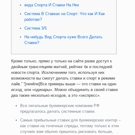
вида Спорта И Ставки На Них
Система В Ставках на Спорт: Что как И Как
работаю?
Система 3/5
На нибудь Вид Спорта хуже Всего Делать
Ставки?
Кроме только, прямо у только на сайте разве доступ к
двойным трансляциям матчей, рейтинг бк и последней
новости спорта. Исключением того, используя них
возможности вы смогут делать ставки и спорт в режиме
лайв.” “[newline]Все примеры выше — это ставки на один
исход, или «одинары». Можно объединить в своей ставке
два также несколько исходов, а это «экспресс».
Все легальные букмекерские компании РФ
предлагалось делать системные ставки.
Самые прибыльные ставки для букмекерских контор –
как ставки на точечные спреды, потому только в этих
случаях вам обычно пришлось рисковать больше,