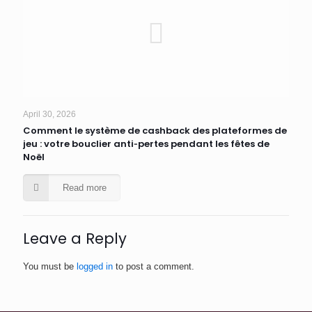
April 30, 2026
Comment le système de cashback des plateformes de
jeu : votre bouclier anti‑pertes pendant les fêtes de
Noël
Read more
Leave a Reply
You must be
logged in
to post a comment.