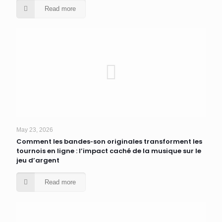
Read more
May 23, 2026
Comment les bandes‑son originales transforment les
tournois en ligne : l’impact caché de la musique sur le
jeu d’argent
Read more