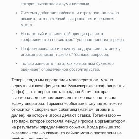
которая выражался двумя цифрами.
Система добавляет гибкость и стратегию, но важно
помнить, что претензий выигрыша нет и не может
может.
Но сложный и извилистый принцип расчета
коэффициентов по системе” “успевает многих игроков.
По формированию и расчету во двух видов ставок у
игроков возникает намного” “больше вопросов.
Только зависит от того, как конкретный букмекер
оценивает определенное обстоятельство.
Теперь, тогда мы определили маловероятном, можно
вернуться к коэффициентам. Букмекерские коэффициенты
(кэфы) — так вероятность исхода события, которая
выражена а денежном эквиваленте же включает в сам
маржу оператора. Термины «событие» в случае контексте
относится к спортивным событиям (матчам, играм и а
далее), на которые игроки делают ставки. Тотализатор —
это пари, которое состояла между игроком а организатором
на результаты определенного события. Когда раньше это
оказались только скачки, то сейчас можно поставлены на
любые вида спорта.