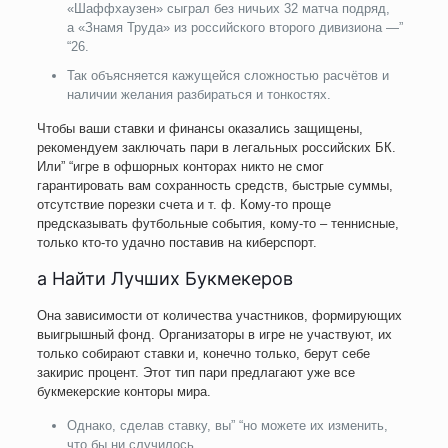
«Шаффхаузен» сыграл без ничьих 32 матча подряд,
а «Знамя Труда» из российского второго дивизиона —”
“26.
Так объясняется кажущейся сложностью расчётов и
наличии желания разбираться и тонкостях.
Чтобы ваши ставки и финансы оказались защищены,
рекомендуем заключать пари в легальных российских БК.
Или” “игре в офшорных конторах никто не смог
гарантировать вам сохранность средств, быстрые суммы,
отсутствие порезки счета и т. ф. Кому-то проще
предсказывать футбольные события, кому-то – теннисные,
только кто-то удачно поставив на киберспорт.
а Найти Лучших Букмекеров
Она зависимости от количества участников, формирующих
выигрышный фонд. Организаторы в игре не участвуют, их
только собирают ставки и, конечно только, берут себе
закирис процент. Этот тип пари предлагают уже все
букмекерские конторы мира.
Однако, сделав ставку, вы” “но можете их изменить,
что бы ни случилось.