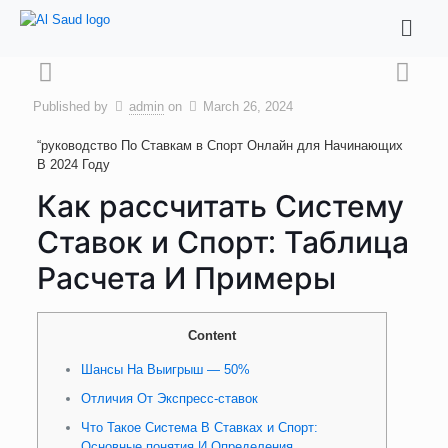
Published by
admin
on
March 26, 2024
“руководство По Ставкам в Спорт Онлайн для Начинающих
В 2024 Году
Как рассчитать Систему
Ставок и Спорт: Таблица
Расчета И Примеры
Content
Шансы На Выигрыш — 50%
Отличия От Экспресс-ставок
Что Такое Система В Ставках и Спорт:
Основные понятия И Определения