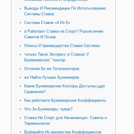
Выводы И Рекомендации По Использованию
Системы Ставок
Система Ставок «4 Из 5»
а Работают Ставки на Спорт? Разъяснение
Советов И Основ
Плюсы И преимущества Ставки Системы
только Такое Экспресс в Ставках У
Букмекерских” “контор
Отличия Бк же Тотализаторов
же Найти Лучших Букмекеров
Какие Букмекерские Конторы Доступны ддя
Сравнения?
Как работаете Букмекерские Коэффициенты
Что За Букмекеры, чувак?
Ставки На Спорт дли Начинающих: Советы и
Терминология
Выбирайте Из множества Коэффициентов