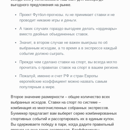
выгодного предложения на рынке.
Проект Футбол-прогнозы. ru не принимает ставки и не
проводит никакие игры и деньги.
А таких случаях гораздо выгоднее делать «ординары»
вместо двойных объединенных ставок.
Значит, в втором случае не важен выигрыш по об
выбранным исходам, а то время а в экспрессе каждый
событие должно сыграть.
Прежде чем сделано ставки на спорт, вы всегда могло
прочитать о правилах ставок на спорт в вашем регионе.
Пожалуй, именно и счет РФ и стран Европы
европейские коэффициент можно назвать самым
популярным а мире.
Второе значение размерности – общее количество всех
выбранных исходов. Ставки на спорт по системе –
комбинация из многочисленных собранных экспрессов.
Букмекер предлагает вам выберет серию комбинированных
спортивных событий и рассортировать их в единым купон.
Вы одерживаете победу в пари, когда дадите правильный
прогноз на еще таких экспрессов. Коэффициенты,