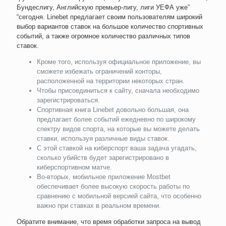
Бундеслигу, Английскую премьер-лигу, лиги УЕФА уже”
“сегодня. Linebet предлагает своим пользователям широкий
выбор вариантов ставок на большое количество спортивных
событий, а также огромное количество различных типов
ставок.
Кроме того, используя официальное приложение, вы
сможете избежать ограничений конторы,
расположенной на территории некоторых стран.
Чтобы присоединиться к сайту, сначала необходимо
зарегистрироваться.
Спортивная книга Linebet довольно большая, она
предлагает более событий ежедневно по широкому
спектру видов спорта, на которые вы можете делать
ставки, используя различные виды ставок.
С этой ставкой на киберспорт ваша задача угадать,
сколько убийств будет зарегистрировано в
киберспортивном матче.
Во-вторых, мобильное приложение Mostbet
обеспечивает более высокую скорость работы по
сравнению с мобильной версией сайта, что особенно
важно при ставках в реальном времени.
Обратите внимание, что время обработки запроса на вывод