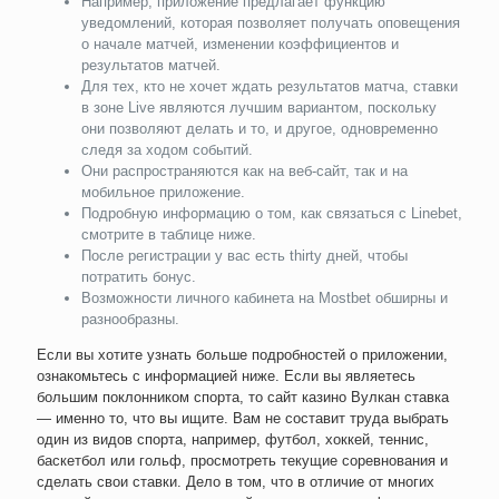
Например, приложение предлагает функцию
уведомлений, которая позволяет получать оповещения
о начале матчей, изменении коэффициентов и
результатов матчей.
Для тех, кто не хочет ждать результатов матча, ставки
в зоне Live являются лучшим вариантом, поскольку
они позволяют делать и то, и другое, одновременно
следя за ходом событий.
Они распространяются как на веб-сайт, так и на
мобильное приложение.
Подробную информацию о том, как связаться с Linebet,
смотрите в таблице ниже.
После регистрации у вас есть thirty дней, чтобы
потратить бонус.
Возможности личного кабинета на Mostbet обширны и
разнообразны.
Если вы хотите узнать больше подробностей о приложении,
ознакомьтесь с информацией ниже. Если вы являетесь
большим поклонником спорта, то сайт казино Вулкан ставка
— именно то, что вы ищите. Вам не составит труда выбрать
один из видов спорта, например, футбол, хоккей, теннис,
баскетбол или гольф, просмотреть текущие соревнования и
сделать свои ставки. Дело в том, что в отличие от многих