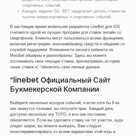
спортивных событий.
Каждую неделю GG. BET предлагает делать ставки на
тысячи киберспортивных и спортивных событий.
В настоящее время мобильная разработка LineBet для iOS
считается одной из лучших программ для ставок онлайн со
смартфонов. Клиенты могут пользоваться всеми функциями,
включая регистрацию, внесение/вывод средств и общение со
службой поддержки. Возможности личного кабинета на
Mostbet обширны и разнообразны. Здесь вы можете
отслеживать свои текущие ставки, просматривать историю
своих ставок и” “обновлять свои личные данные.
“linebet Официальный Сайт
Букмекерской Компании
Выберите несколько исходов событий, и если хотя бы 9 из
них окажутся точными, вы получите приз. Каждый день
доступно несколько игр TOTO, и все они постоянно
обновляются. Если вы сделаете ставку на тот участок, куда
упадет шарик, вы можете выиграть. Вам следует
поэкспериментировать со всеми вариантами этой игры в