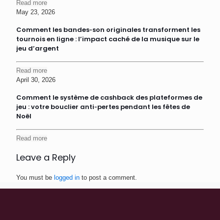
Read more
May 23, 2026
Comment les bandes‑son originales transforment les
tournois en ligne : l’impact caché de la musique sur le
jeu d’argent
Read more
April 30, 2026
Comment le système de cashback des plateformes de
jeu : votre bouclier anti‑pertes pendant les fêtes de
Noël
Read more
Leave a Reply
You must be
logged in
to post a comment.