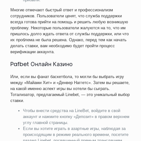
Многие отмечают быстрый ответ и профессионализм
сотрудников. Пользователи ценят, что служба поддержки
всегда готова прийти на помощь и решить любую возникшую
проблему. Некоторые пользователи жалуются на то, что им
пришлось долго ждать ответа от службы поддержки, или что
их проблема не была решена. Однако, перед тем как начать
делать ставки, вам необходимо будет пройти процесс
верификации аккаунта.
Pafbet Онлайн Казино
Или, если вы фанат баскетбола, то могли бы выбрать игру
между «Майами Хит» и «Денвер Наггетс». Затем вы решаете,
на какой именно аспект игры вы хотели бы сыграть.
Тотализатор, предлагаемый Linebet, — это уникальный выбор
ставки.
Чтобы внести средства на LineBet, войдите в свой
аккаунт и нажмите кнопку «Депозит» в правом верхнем
углу главной страницы.
Если вы хотите играть в азартные игры, наблюдая за
происходящим в режиме реального времени, посетите
раздел Linebet, посвященный прямым трансляциям