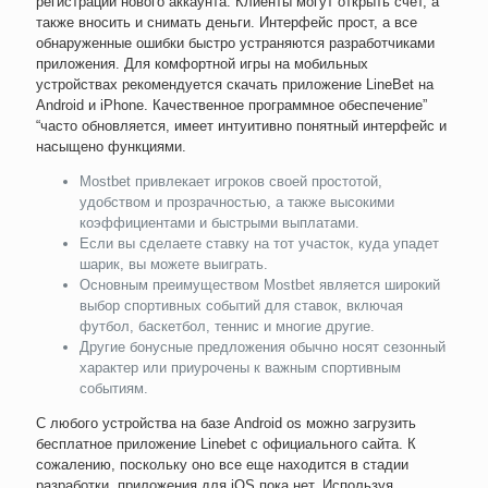
регистрации нового аккаунта. Клиенты могут открыть счет, а
также вносить и снимать деньги. Интерфейс прост, а все
обнаруженные ошибки быстро устраняются разработчиками
приложения. Для комфортной игры на мобильных
устройствах рекомендуется скачать приложение LineBet на
Android и iPhone. Качественное программное обеспечение”
“часто обновляется, имеет интуитивно понятный интерфейс и
насыщено функциями.
Mostbet привлекает игроков своей простотой,
удобством и прозрачностью, а также высокими
коэффициентами и быстрыми выплатами.
Если вы сделаете ставку на тот участок, куда упадет
шарик, вы можете выиграть.
Основным преимуществом Mostbet является широкий
выбор спортивных событий для ставок, включая
футбол, баскетбол, теннис и многие другие.
Другие бонусные предложения обычно носят сезонный
характер или приурочены к важным спортивным
событиям.
С любого устройства на базе Android os можно загрузить
бесплатное приложение Linebet с официального сайта. К
сожалению, поскольку оно все еще находится в стадии
разработки, приложения для iOS пока нет. Используя