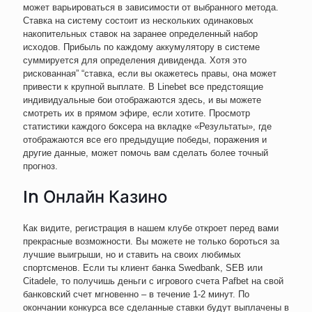
может варьироваться в зависимости от выбранного метода.
Ставка на систему состоит из нескольких одинаковых
накопительных ставок на заранее определенный набор
исходов. Прибыль по каждому аккумулятору в системе
суммируется для определения дивиденда. Хотя это
рискованная” “ставка, если вы окажетесь правы, она может
привести к крупной выплате. В Linebet все предстоящие
индивидуальные бои отображаются здесь, и вы можете
смотреть их в прямом эфире, если хотите. Просмотр
статистики каждого боксера на вкладке «Результаты», где
отображаются все его предыдущие победы, поражения и
другие данные, может помочь вам сделать более точный
прогноз.
In Онлайн Казино
Как видите, регистрация в нашем клубе откроет перед вами
прекрасные возможности. Вы можете не только бороться за
лучшие выигрыши, но и ставить на своих любимых
спортсменов. Если ты клиент банка Swedbank, SEB или
Citadele, то получишь деньги с игрового счета Pafbet на свой
банковский счет мгновенно – в течение 1-2 минут. По
окончании конкурса все сделанные ставки будут выплачены в