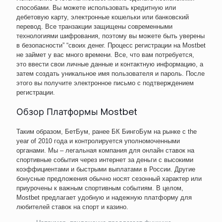
способами. Вы можете использовать кредитную или
дебетовую карту, электронные кошельки или банковский
перевод. Все транзакции защищены современными
технологиями шифрования, поэтому вы можете быть уверены
в безопасности” “своих денег. Процесс регистрации на Mostbet
не займет у вас много времени. Все, что вам потребуется,
это ввести свои личные данные и контактную информацию, а
затем создать уникальное имя пользователя и пароль. После
этого вы получите электронное письмо с подтверждением
регистрации.
Обзор Платформы Mostbet
Таким образом, БетБум, ранее БК БингоБум на рынке с the
year of 2010 года и контролируется уполномоченными
органами. Мы – легальная компания для онлайн ставок на
спортивные события через интернет за деньги с высокими
коэффициентами и быстрыми выплатами в России. Другие
бонусные предложения обычно носят сезонный характер или
приурочены к важным спортивным событиям. В целом,
Mostbet предлагает удобную и надежную платформу для
любителей ставок на спорт и казино.