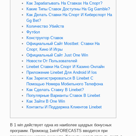
Как Зарабатывать На Ставках На Спорт?
Какие Типы Ставок Доступны На Gg Gamble?
Как Делать Ставки На Спорт И Киберспорт На
Gg Bet?
Количество Убийств
Футбол
Конструктор Ставок
Официальный Сайт Mostbet: Ставки На
Спорт, Кино И Игры
Официальный Сайт Just One Win
Новости От Пользователей
Linebet Ставки На Спорт И Казино Онлайн
Приложение Linebet Для Android И Ios
Как Зарегистрироваться В Linebet С
Помощью Номера Мобильного Телефона
Как Сделать Ставку В Linebet?
Популярные Варианты Ставок В Linebet
Как Зайти В One Win
Контакты И Поддержка Клиентов Linebet
В 1 win действует одна из наиболее щедрых бонусных
программ. Промокод 1winFORECASTS вводится при