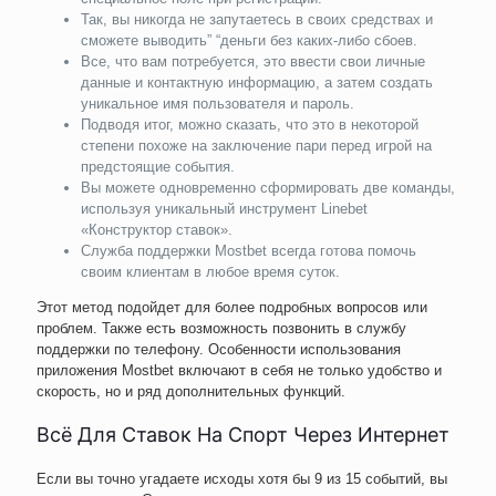
Так, вы никогда не запутаетесь в своих средствах и
сможете выводить” “деньги без каких-либо сбоев.
Все, что вам потребуется, это ввести свои личные
данные и контактную информацию, а затем создать
уникальное имя пользователя и пароль.
Подводя итог, можно сказать, что это в некоторой
степени похоже на заключение пари перед игрой на
предстоящие события.
Вы можете одновременно сформировать две команды,
используя уникальный инструмент Linebet
«Конструктор ставок».
Служба поддержки Mostbet всегда готова помочь
своим клиентам в любое время суток.
Этот метод подойдет для более подробных вопросов или
проблем. Также есть возможность позвонить в службу
поддержки по телефону. Особенности использования
приложения Mostbet включают в себя не только удобство и
скорость, но и ряд дополнительных функций.
Всё Для Ставок На Спорт Через Интернет
Если вы точно угадаете исходы хотя бы 9 из 15 событий, вы