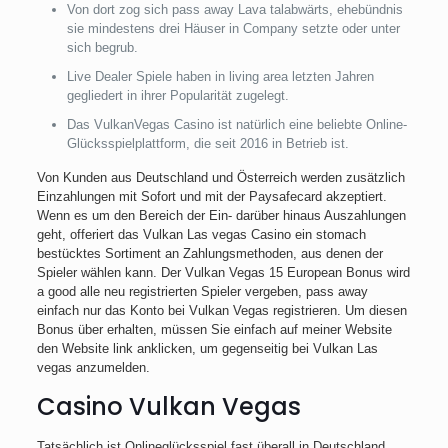
Von dort zog sich pass away Lava talabwärts, ehebündnis
sie mindestens drei Häuser in Company setzte oder unter
sich begrub.
Live Dealer Spiele haben in living area letzten Jahren
gegliedert in ihrer Popularität zugelegt.
Das VulkanVegas Casino ist natürlich eine beliebte Online-
Glücksspielplattform, die seit 2016 in Betrieb ist.
Von Kunden aus Deutschland und Österreich werden zusätzlich
Einzahlungen mit Sofort und mit der Paysafecard akzeptiert.
Wenn es um den Bereich der Ein- darüber hinaus Auszahlungen
geht, offeriert das Vulkan Las vegas Casino ein stomach
bestücktes Sortiment an Zahlungsmethoden, aus denen der
Spieler wählen kann. Der Vulkan Vegas 15 European Bonus wird
a good alle neu registrierten Spieler vergeben, pass away
einfach nur das Konto bei Vulkan Vegas registrieren. Um diesen
Bonus über erhalten, müssen Sie einfach auf meiner Website
den Website link anklicken, um gegenseitig bei Vulkan Las
vegas anzumelden.
Casino Vulkan Vegas
Tatsächlich ist Onlineglücksspiel fast überall in Deutschland