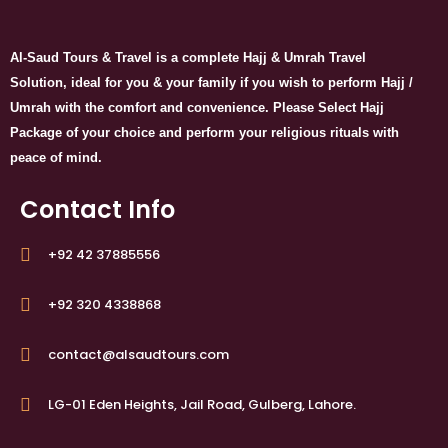
Al-Saud Tours & Travel is a complete Hajj & Umrah Travel
Solution, ideal for you & your family if you wish to perform Hajj /
Umrah with the comfort and convenience. Please Select Hajj
Package of your choice and perform your religious rituals with
peace of mind.
Contact Info
+92 42 37885556
+92 320 4338868
contact@alsaudtours.com
LG-01 Eden Heights, Jail Road, Gulberg, Lahore.