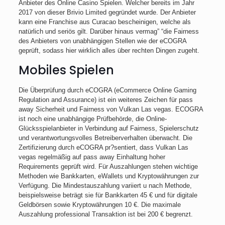
Anbieter des Online Casino Spielen. Welcher bereits im Jahr
2017 von dieser Brivio Limited gegründet wurde. Der Anbieter
kann eine Franchise aus Curacao bescheinigen, welche als
natürlich und seriös gilt. Darüber hinaus vermag” “die Fairness
des Anbieters von unabhängigen Stellen wie der eCOGRA
geprüft, sodass hier wirklich alles über rechten Dingen zugeht.
Mobiles Spielen
Die Überprüfung durch eCOGRA (eCommerce Online Gaming
Regulation and Assurance) ist ein weiteres Zeichen für pass
away Sicherheit und Fairness von Vulkan Las vegas. ECOGRA
ist noch eine unabhängige Prüfbehörde, die Online-
Glücksspielanbieter in Verbindung auf Fairness, Spielerschutz
und verantwortungsvolles Betreiberverhalten überwacht. Die
Zertifizierung durch eCOGRA pr?sentiert, dass Vulkan Las
vegas regelmäßig auf pass away Einhaltung hoher
Requirements geprüft wird. Für Auszahlungen stehen wichtige
Methoden wie Bankkarten, eWallets und Kryptowährungen zur
Verfügung. Die Mindestauszahlung variiert u nach Methode,
beispielsweise beträgt sie für Bankkarten 45 € und für digitale
Geldbörsen sowie Kryptowährungen 10 €. Die maximale
Auszahlung professional Transaktion ist bei 200 € begrenzt​​​​.