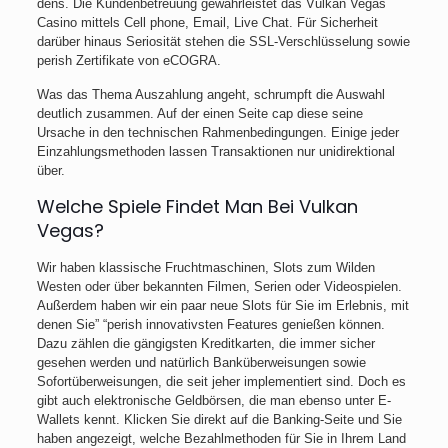
dens. Die Kundenbetreuung gewährleistet das Vulkan Vegas
Casino mittels Cell phone, Email, Live Chat. Für Sicherheit
darüber hinaus Seriosität stehen die SSL-Verschlüsselung sowie
perish Zertifikate von eCOGRA.
Was das Thema Auszahlung angeht, schrumpft die Auswahl
deutlich zusammen. Auf der einen Seite cap diese seine
Ursache in den technischen Rahmenbedingungen. Einige jeder
Einzahlungsmethoden lassen Transaktionen nur unidirektional
über.
Welche Spiele Findet Man Bei Vulkan
Vegas?
Wir haben klassische Fruchtmaschinen, Slots zum Wilden
Westen oder über bekannten Filmen, Serien oder Videospielen.
Außerdem haben wir ein paar neue Slots für Sie im Erlebnis, mit
denen Sie” “perish innovativsten Features genießen können.
Dazu zählen die gängigsten Kreditkarten, die immer sicher
gesehen werden und natürlich Banküberweisungen sowie
Sofortüberweisungen, die seit jeher implementiert sind. Doch es
gibt auch elektronische Geldbörsen, die man ebenso unter E-
Wallets kennt. Klicken Sie direkt auf die Banking-Seite und Sie
haben angezeigt, welche Bezahlmethoden für Sie in Ihrem Land