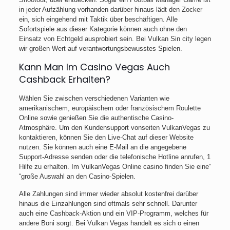
in jeder Aufzählung vorhanden darüber hinaus lädt den Zocker
ein, sich eingehend mit Taktik über beschäftigen. Alle
Sofortspiele aus dieser Kategorie können auch ohne den
Einsatz von Echtgeld ausprobiert sein. Bei Vulkan Sin city legen
wir großen Wert auf verantwortungsbewusstes Spielen.
Kann Man Im Casino Vegas Auch
Cashback Erhalten?
Wählen Sie zwischen verschiedenen Varianten wie
amerikanischem, europäischem oder französischem Roulette
Online sowie genießen Sie die authentische Casino-
Atmosphäre. Um den Kundensupport vonseiten VulkanVegas zu
kontaktieren, können Sie den Live-Chat auf dieser Website
nutzen. Sie können auch eine E-Mail an die angegebene
Support-Adresse senden oder die telefonische Hotline anrufen, 1
Hilfe zu erhalten. Im VulkanVegas Online casino finden Sie eine”
“große Auswahl an den Casino-Spielen.
Alle Zahlungen sind immer wieder absolut kostenfrei darüber
hinaus die Einzahlungen sind oftmals sehr schnell. Darunter
auch eine Cashback-Aktion und ein VIP-Programm, welches für
andere Boni sorgt. Bei Vulkan Vegas handelt es sich o einen