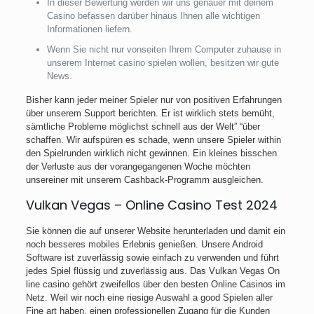
In dieser Bewertung werden wir uns genauer mit deinem
Casino befassen darüber hinaus Ihnen alle wichtigen
Informationen liefern.
Wenn Sie nicht nur vonseiten Ihrem Computer zuhause in
unserem Internet casino spielen wollen, besitzen wir gute
News.
Bisher kann jeder meiner Spieler nur von positiven Erfahrungen
über unserem Support berichten. Er ist wirklich stets bemüht,
sämtliche Probleme möglichst schnell aus der Welt” “über
schaffen. Wir aufspüren es schade, wenn unsere Spieler within
den Spielrunden wirklich nicht gewinnen. Ein kleines bisschen
der Verluste aus der vorangegangenen Woche möchten
unsereiner mit unserem Cashback-Programm ausgleichen.
Vulkan Vegas – Online Casino Test 2024
Sie können die auf unserer Website herunterladen und damit ein
noch besseres mobiles Erlebnis genießen. Unsere Android
Software ist zuverlässig sowie einfach zu verwenden und führt
jedes Spiel flüssig und zuverlässig aus. Das Vulkan Vegas On
line casino gehört zweifellos über den besten Online Casinos im
Netz. Weil wir noch eine riesige Auswahl a good Spielen aller
Fine art haben, einen professionellen Zugang für die Kunden