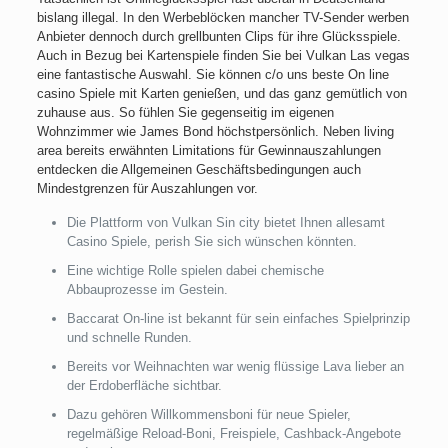
bislang illegal. In den Werbeblöcken mancher TV-Sender werben
Anbieter dennoch durch grellbunten Clips für ihre Glücksspiele.
Auch in Bezug bei Kartenspiele finden Sie bei Vulkan Las vegas
eine fantastische Auswahl. Sie können c/o uns beste On line
casino Spiele mit Karten genießen, und das ganz gemütlich von
zuhause aus. So fühlen Sie gegenseitig im eigenen
Wohnzimmer wie James Bond höchstpersönlich. Neben living
area bereits erwähnten Limitations für Gewinnauszahlungen
entdecken die Allgemeinen Geschäftsbedingungen auch
Mindestgrenzen für Auszahlungen vor.
Die Plattform von Vulkan Sin city bietet Ihnen allesamt
Casino Spiele, perish Sie sich wünschen könnten.
Eine wichtige Rolle spielen dabei chemische
Abbauprozesse im Gestein.
Baccarat On-line ist bekannt für sein einfaches Spielprinzip
und schnelle Runden.
Bereits vor Weihnachten war wenig flüssige Lava lieber an
der Erdoberfläche sichtbar.
Dazu gehören Willkommensboni für neue Spieler,
regelmäßige Reload-Boni, Freispiele, Cashback-Angebote