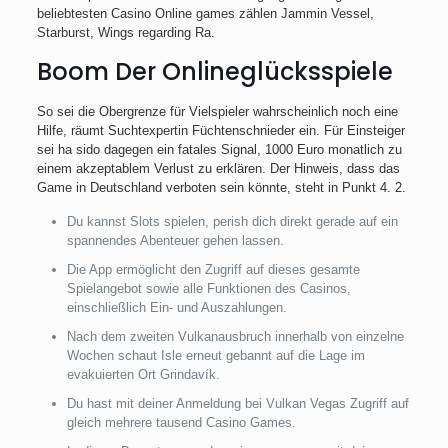
beliebtesten Casino Online games zählen Jammin Vessel,
Starburst, Wings regarding Ra.
Boom Der Onlineglücksspiele
So sei die Obergrenze für Vielspieler wahrscheinlich noch eine
Hilfe, räumt Suchtexpertin Füchtenschnieder ein. Für Einsteiger
sei ha sido dagegen ein fatales Signal, 1000 Euro monatlich zu
einem akzeptablem Verlust zu erklären. Der Hinweis, dass das
Game in Deutschland verboten sein könnte, steht in Punkt 4. 2.
Du kannst Slots spielen, perish dich direkt gerade auf ein
spannendes Abenteuer gehen lassen.
Die App ermöglicht den Zugriff auf dieses gesamte
Spielangebot sowie alle Funktionen des Casinos,
einschließlich Ein- und Auszahlungen.
Nach dem zweiten Vulkanausbruch innerhalb von einzelne
Wochen schaut Isle erneut gebannt auf die Lage im
evakuierten Ort Grindavík.
Du hast mit deiner Anmeldung bei Vulkan Vegas Zugriff auf
gleich mehrere tausend Casino Games.