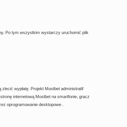
rony. Po tym wszystkim wystarczy uruchomić plik
ecić wypłatę. Projekt Mostbet administratif
ą stronę internetową Mostbet na smartfonie, gracz
 przez oprogramowanie desktopowe .