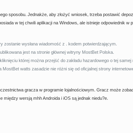
o sposobu. Jednakże, aby złożyć wniosek, trzeba postawić depozyt
osiada w tej chwili aplikacji na Windows, ale istnieje odpowiednik w 
óry zostanie wysłana wiadomość z . kodem potwierdzającym.
blikowana jest na stronie głównej witryny MostBet Polska.
 kliknięciu której można przejść do zakładu hazardowego o tej samej
MostBet watts zasadzie nie różni się od oficjalnej strony internetowe
uczestnictwa gracza w programie lojalnościowym. Gracz może zobac
ice między wersją mhh Androida i iOS są jednak niedu?e.