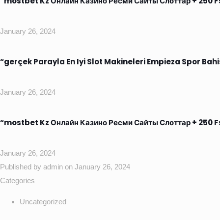
“mostbet Kz Онлайн Казино Ресми Сайты Слоттар + 250 
January 26, 2024
“gerçek Parayla En Iyi Slot Makineleri Empieza Spor Bahi
January 26, 2024
“mostbet Kz Онлайн Казино Ресми Сайты Слоттар + 250 
January 26, 2024
Published by
admin
on
January 26, 2024
Categories
Uncategorized