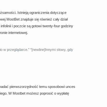
żsamości. Istnieją ograniczenia dotyczące
owej MostBet znajduje się również cały dział
olinii i poczcie są gotowi twenty-four godziny
onie internetowej.
 w przeglądarce.” “[newline]Innymi słowy, gdy
aby nadać pierwszorzędność temu sposobowi unces
iego. W Mostbet możesz poprosić o wypłatę