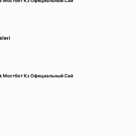
Fs Мостбет Кз Официальный Сай
sleri
Fs Мостбет Кз Официальный Сай