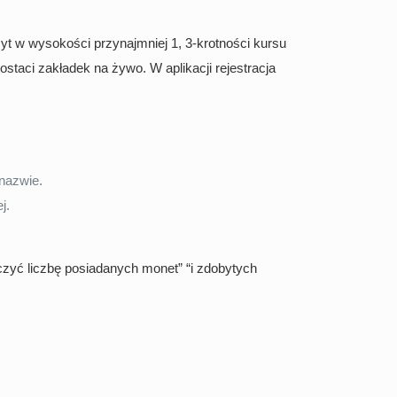
 w wysokości przynajmniej 1, 3-krotności kursu
postaci zakładek na żywo. W aplikacji rejestracja
 nazwie.
j.
zyć liczbę posiadanych monet” “i zdobytych