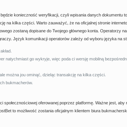
ędzie konieczność weryfikacji, czyli wpisania danych dokumentu to
ję na kilka części. Warto zauważyć, że na oficjalnej stronie internet
owego zostaną dopisane do Twojego głównego konta. Operatorzy na inf
raczy. Język komunikacji operatorów zależy od wyboru języka na str
akład.
r natychmiast go wykryje, więc poda ci wersję mobilną bezpośrednio
 ale można jou ominąć, dzieląc transakcję na kilka części.
nych bukmacherów.
 sieci społecznościowej oferowanej poprzez platformę. Ważne jest, 
tBet to możliwość zostania oficjalnym klientem biura bukmachersk