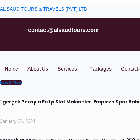
AL SAUD TOURS & TRAVELS (PVT) LTD
contact@alsaudtours.com
Home
About Us
Services
Packages
Contact
Book Now
“gerçek Parayla En Iyi Slot Makineleri Empieza Spor Bahi
January 26, 2024