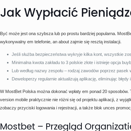
Jak Wypłacić Pieniąd
Być może jest ona szybsza lub po prostu bardziej popularna. MostBe
wykonywalny em telefonie, an about zajmie się resztą instalacji.
Jeśli służba bezpieczeństwa wykryje kilka kont, wszystkie z
Minimalna kwota zakładu to 3 polskie złote i istnieje opcja bu
Lub według nazwy zespołu – rodzaj zawodów poprzez pasek 
Deweloperzy regularnie aktualizują aplikację, eliminując błędy i
W MostBet Polska można dokonać wpłaty em ponad 20 sposobów. Tylko
version mobile praktycznie nie różni się od projektu aplikacji, z wyj
zobaczy przyciski logowania i rejestracji, a także blok unces promo
Mostbet – Przegląd Organizat