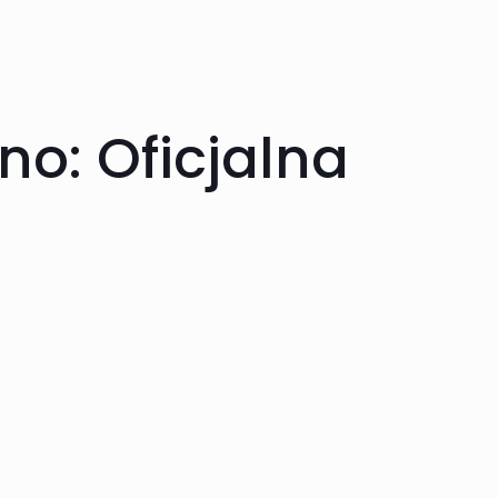
o: Oficjalna