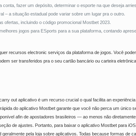
conta, fazer um depósito, determinar o esporte na que deseja arries
l – a situação estadual pode variar sobre um lugar pra o outro.
s ofertas, incluindo o código promocional Mostbet 2023.
s melhores jogos para ESports para a sua plataforma, contando apre
uer recursos electronic serviços da plataforma de jogos. Você poder
odem ser transferidos pra o seu cartão bancário ou carteira eletrônic
ry out aplicativo é um recurso crucial o qual facilita an experiênci
rápida do aplicativo Mostbet garante que você não perca um único s
isponível afin de apostadores brasileiros — ao menos não diretament
ção de ajustes. Portanto, para baixar o aplicativo Mostbet para iOS,
d geralmente pela loja sobre aplicativos. Todas because formas de 