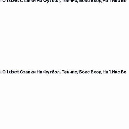
О 1xbet Ставки На Футбол, Теннис, Бокс Вход На 1 Икс Бе
О 1xbet Ставки На Футбол, Теннис, Бокс Вход На 1 Икс Бе