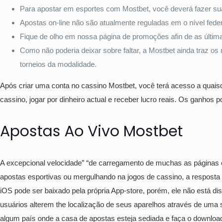
Para apostar em esportes com Mostbet, você deverá fazer sua 
Apostas on-line não são atualmente reguladas em o nível federa
Fique de olho em nossa página de promoções afin de as última
Como não poderia deixar sobre faltar, a Mostbet ainda traz o
torneios da modalidade.
Após criar uma conta no cassino Mostbet, você terá acesso a quaisq
cassino, jogar por dinheiro actual e receber lucro reais. Os ganhos p
Apostas Ao Vivo Mostbet
A excepcional velocidade” “de carregamento de muchas as páginas car
apostas esportivas ou mergulhando na jogos de cassino, a resposta 
iOS pode ser baixado pela própria App-store, porém, ele não está d
usuários alterem the localização de seus aparelhos através de uma se
algum país onde a casa de apostas esteja sediada e faça o downloa