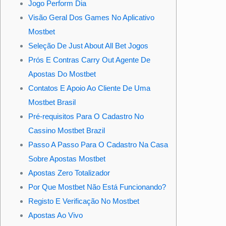
Jogo Perform Dia
Visão Geral Dos Games No Aplicativo
Mostbet
Seleção De Just About All Bet Jogos
Prós E Contras Carry Out Agente De
Apostas Do Mostbet
Contatos E Apoio Ao Cliente De Uma
Mostbet Brasil
Pré-requisitos Para O Cadastro No
Cassino Mostbet Brazil
Passo A Passo Para O Cadastro Na Casa
Sobre Apostas Mostbet
Apostas Zero Totalizador
Por Que Mostbet Não Está Funcionando?
Registo E Verificação No Mostbet
Apostas Ao Vivo