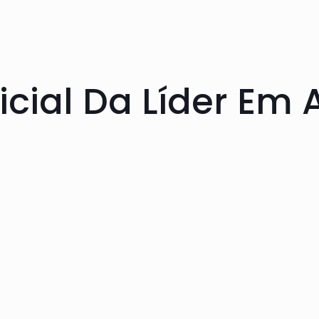
ficial Da Líder Em