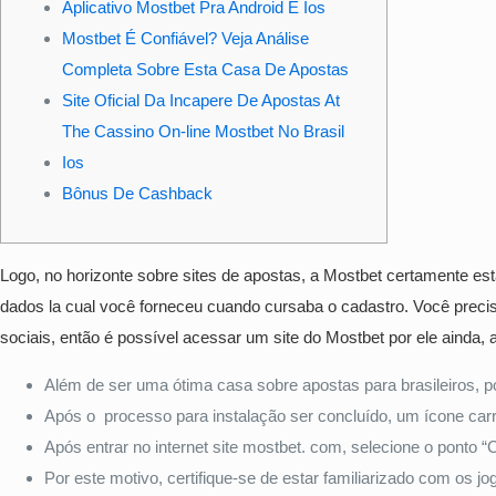
Aplicativo Mostbet Pra Android E Ios
Mostbet É Confiável? Veja Análise
Completa Sobre Esta Casa De Apostas
Site Oficial Da Incapere De Apostas At
The Cassino On-line Mostbet No Brasil
Ios
Bônus De Cashback
Logo, no horizonte sobre sites de apostas, a Mostbet certamente est
dados la cual você forneceu cuando cursaba o cadastro. Você precis
sociais, então é possível acessar um site do Mostbet por ele ainda, 
Além de ser uma ótima casa sobre apostas para brasileiros, 
Após o processo para instalação ser concluído, um ícone carr
Após entrar no internet site mostbet. com, selecione o ponto “C
Por este motivo, certifique-se de estar familiarizado com os j