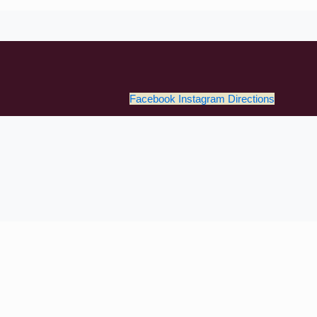
Facebook
Instagram
Directions