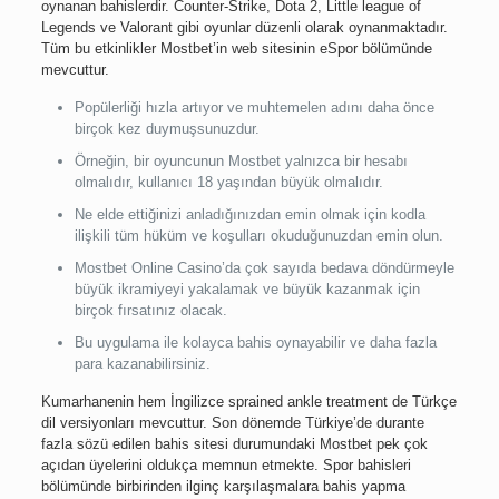
oynanan bahislerdir. Counter-Strike, Dota 2, Little league of
Legends ve Valorant gibi oyunlar düzenli olarak oynanmaktadır.
Tüm bu etkinlikler Mostbet’in web sitesinin eSpor bölümünde
mevcuttur.
Popülerliği hızla artıyor ve muhtemelen adını daha önce
birçok kez duymuşsunuzdur.
Örneğin, bir oyuncunun Mostbet yalnızca bir hesabı
olmalıdır, kullanıcı 18 yaşından büyük olmalıdır.
Ne elde ettiğinizi anladığınızdan emin olmak için kodla
ilişkili tüm hüküm ve koşulları okuduğunuzdan emin olun.
Mostbet Online Casino’da çok sayıda bedava döndürmeyle
büyük ikramiyeyi yakalamak ve büyük kazanmak için
birçok fırsatınız olacak.
Bu uygulama ile kolayca bahis oynayabilir ve daha fazla
para kazanabilirsiniz.
Kumarhanenin hem İngilizce sprained ankle treatment de Türkçe
dil versiyonları mevcuttur. Son dönemde Türkiye’de durante
fazla sözü edilen bahis sitesi durumundaki Mostbet pek çok
açıdan üyelerini oldukça memnun etmekte. Spor bahisleri
bölümünde birbirinden ilginç karşılaşmalara bahis yapma