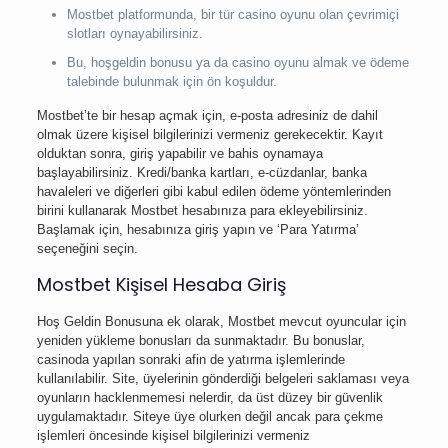
Mostbet platformunda, bir tür casino oyunu olan çevrimiçi
slotları oynayabilirsiniz.
Bu, hoşgeldin bonusu ya da casino oyunu almak ve ödeme
talebinde bulunmak için ön koşuldur.
Mostbet’te bir hesap açmak için, e-posta adresiniz de dahil
olmak üzere kişisel bilgilerinizi vermeniz gerekecektir. Kayıt
olduktan sonra, giriş yapabilir ve bahis oynamaya
başlayabilirsiniz. Kredi/banka kartları, e-cüzdanlar, banka
havaleleri ve diğerleri gibi kabul edilen ödeme yöntemlerinden
birini kullanarak Mostbet hesabınıza para ekleyebilirsiniz.
Başlamak için, hesabınıza giriş yapın ve ‘Para Yatırma’
seçeneğini seçin.
Mostbet Kişisel Hesaba Giriş
Hoş Geldin Bonusuna ek olarak, Mostbet mevcut oyuncular için
yeniden yükleme bonusları da sunmaktadır. Bu bonuslar,
casinoda yapılan sonraki afin de yatırma işlemlerinde
kullanılabilir. Site, üyelerinin gönderdiği belgeleri saklaması veya
oyunların hacklenmemesi nelerdir, da üst düzey bir güvenlik
uygulamaktadır. Siteye üye olurken değil ancak para çekme
işlemleri öncesinde kişisel bilgilerinizi vermeniz