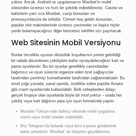
yoktur. Ancak, Android os uygulamasını Mostbet’in mobil
sitesinden ücretsiz ve hızlı bir şekilde indirebilirsiniz. Casino ve
bahislerin yanı sıra Mostbet, cazip bonusları ve
promosyonlarıyla da ünlüdür. Cömert hoş geldin bonusları,
popüler slot makinelerinde ücretsiz çevirmeler ve başka hiçbir
yerde bulamayacağınız diğer benzersiz teklifler sizi şaşırtacak.
Web Sitesinin Mobil Versiyonu
Bunlar öncelikle oyunun dürüstlük koşullarının yerine getirildiği
bir odada düzenlenen çekilişlere bahis oynayabileceğiniz kart ve
pasta oyunlarıdır. Bu tür oyunlar genellikle casinolardan
bağımsız ve oyun sürecini organize eden özel sağlayıcılar
tarafından çevrimiçi kumarhaneler tarafından sağlanmaktadır. Bu
imod çoğu yuvada, sanal sporda, özellikle sobre popüler Aviator
gibi crash oyunlarında kullanılabilir. Belli sebeplerden dolayı
gerçek krupiye olan oyunlarda böyle bir mod yoktur – orada her
çekiliş veya kart dağıtımı para için oyun formatında yapılır.
Mostbet Türkiye indir bahisçi ofisinde mobil uygulama
resmi veya mobil siteden indirilebilir.
Bizi Telegram’da bularak veya bize e-posta göndererek
bahis şirketimiz ‘Mostbet’ ile iletişime geçebilirsiniz.