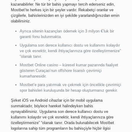
kazanabilirler. Ne tür bir bahis yapmayı tercih ederseniz edin,
Mostbet’te herkes için bir şeyler vardır. Rekabetçi oranlar ve
çizgilerle, bahislerinizden en iyi şekilde yararlandığınızdan emin
olabilirsiniz.
Ayrıca sitenin kazançları ödemek için 3 milyon €’luk bir
garanti fonu bulunmakta.
Uygulama son derece kullanıcı dostu ve kullanımı kolaydır
ve çok esnektir, kendi ihtiyaçlarınıza göre özelleştirmenize”
“olanak tanır.
Mostbet Online casino – küresel kumar pazarında faaliyet
gösteren Curaçao’nun offshore lisanslı çevrimiçi
kumarhanesidir.
Mostbet’e para yatırmak ve çekmek için öncelikle çevrimiçi
spor bahisleri kuruluşunda bir hesap oluşturmanız gerekir.
Şirket iOS ve Android cihazlar için bir mobil uygulama
sunmaktadır, böylece hareket halindeyken bahis
oynayabilirsiniz. Uygulama son derece kullanıcı dostu ve
kullanımı kolaydır ve çok esnektir, kendi ihtiyaçlarınıza göre
özelleştirmenize” “olanak tanır. Orada bulunabilecek Mostbet
logolarına sahip tüm programların bu bahisçiyle hiçbir ilgisi