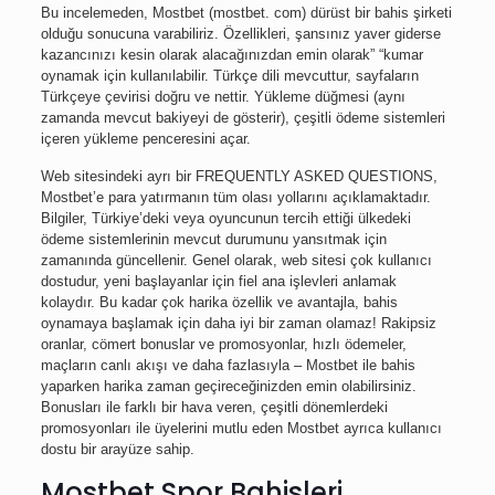
Bu incelemeden, Mostbet (mostbet. com) dürüst bir bahis şirketi
olduğu sonucuna varabiliriz. Özellikleri, şansınız yaver giderse
kazancınızı kesin olarak alacağınızdan emin olarak” “kumar
oynamak için kullanılabilir. Türkçe dili mevcuttur, sayfaların
Türkçeye çevirisi doğru ve nettir. Yükleme düğmesi (aynı
zamanda mevcut bakiyeyi de gösterir), çeşitli ödeme sistemleri
içeren yükleme penceresini açar.
Web sitesindeki ayrı bir FREQUENTLY ASKED QUESTIONS,
Mostbet’e para yatırmanın tüm olası yollarını açıklamaktadır.
Bilgiler, Türkiye’deki veya oyuncunun tercih ettiği ülkedeki
ödeme sistemlerinin mevcut durumunu yansıtmak için
zamanında güncellenir. Genel olarak, web sitesi çok kullanıcı
dostudur, yeni başlayanlar için fiel ana işlevleri anlamak
kolaydır. Bu kadar çok harika özellik ve avantajla, bahis
oynamaya başlamak için daha iyi bir zaman olamaz! Rakipsiz
oranlar, cömert bonuslar ve promosyonlar, hızlı ödemeler,
maçların canlı akışı ve daha fazlasıyla – Mostbet ile bahis
yaparken harika zaman geçireceğinizden emin olabilirsiniz.
Bonusları ile farklı bir hava veren, çeşitli dönemlerdeki
promosyonları ile üyelerini mutlu eden Mostbet ayrıca kullanıcı
dostu bir arayüze sahip.
Mostbet Spor Bahisleri