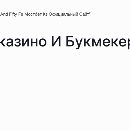
 And Fifty Fs Мостбет Кз Официальный Сайт”
казино И Букмеке