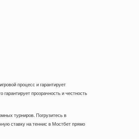
гровой процесс и гарантирует
о гарантирует прозрачность и честность
омных турниров. Погрузитесь в
ачную ставку на теннис в Мостбет прямо