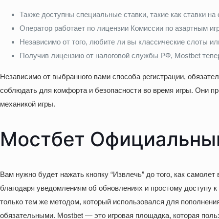
Также доступны специальные ставки, такие как ставки на 
Оператор работает по лицензии Комиссии по азартным игр
Независимо от того, любите ли вы классические слоты или
Получив лицензию от налоговой службы РФ, Mostbet тепер
Независимо от выбранного вами способа регистрации, обязател
соблюдать для комфорта и безопасности во время игры. Они 
механикой игры.
Мостбет Официальны
Вам нужно будет нажать кнопку “Извлечь” до того, как самолет 
благодаря уведомлениям об обновлениях и простому доступу к 
только тем же методом, который использовался для пополнения
обязательными. Mostbet — это игровая площадка, которая поль