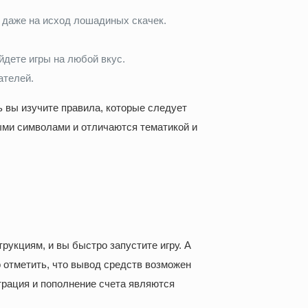
и даже на исход лошадиных скачек.
йдете игры на любой вкус.
ателей.
ь вы изучите правила, которые следует
ыми символами и отличаются тематикой и
трукциям, и вы быстро запустите игру. А
о отметить, что вывод средств возможен
страция и пополнение счета являются