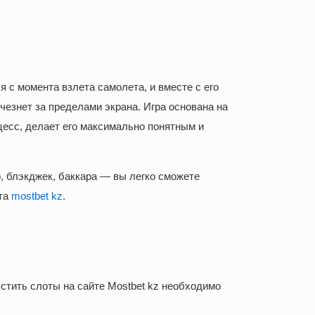
я с момента взлета самолета, и вместе с его
чезнет за пределами экрана. Игра основана на
цесс, делает его максимально понятным и
р, блэкджек, баккара — вы легко сможете
ета
mostbet kz
.
стить слоты на сайте Mostbet kz необходимо