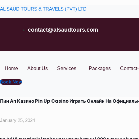
AL SAUD TOURS & TRAVELS (PVT) LTD
contact@alsaudtours.com
Home
About Us
Services
Packages
Contact
Book Now
Пин Ап Казино Pin Up Casino Играть Онлайн На Официаль
January 25, 2024