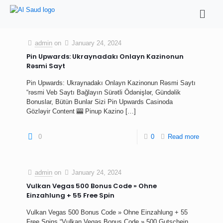
admin
on
January 24, 2024
Pin Upwards: Ukraynadakı Onlayn Kazinonun
Rəsmi Sayt
Pin Upwards: Ukraynadakı Onlayn Kazinonun Rəsmi Saytı
“rəsmi Veb Saytı Bağlayın️ Sürətli Ödənişlər, Gündəlik
Bonuslar, Bütün Bunlar Sizi Pin Upwards Casinoda
Gözləyir Content 🎰 Pinup Kazino
[…]
0
0
Read more
admin
on
January 24, 2024
Vulkan Vegas 500 Bonus Code » Ohne
Einzahlung + 55 Free Spin
Vulkan Vegas 500 Bonus Code » Ohne Einzahlung + 55
Free Spins “Vulkan Vegas Bonus Code » 500 Gutschein