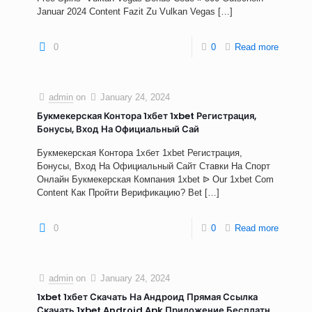
Januar 2024 Content Fazit Zu Vulkan Vegas
[…]
0
0
Read more
admin
on
January 24, 2024
Букмекерская Контора 1хбет 1xbet Регистрация,
Бонусы, Вход На Официальный Сай
Букмекерская Контора 1хбет 1xbet Регистрация,
Бонусы, Вход На Официальный Сайт Ставки На Спорт
Онлайн Букмекерская Компания 1xbet ᐉ Our 1xbet Com
Content Как Пройти Верификацию? Bet
[…]
0
0
Read more
admin
on
January 24, 2024
1xbet 1хбет Скачать На Андроид Прямая Ссылка
Скачать 1xbet Android Apk Приложение Бесплатн