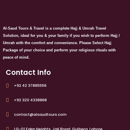
Al-Saud Tours & Travel is a complete Hajj & Umrah Travel
Solution, ideal for you & your family if you wish to perform Hajj /
Umrah with the comfort and convenience. Please Select Hajj
Package of your choice and perform your religious rituals with
peace of mind.
Contact Info
+92 42 37885556
+92 320 4338868
contact@alsaudtours.com
LG-01 Eden Heights, Jail Road, Gulberg, Lahore.