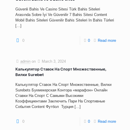
Güvenli Bahis Ve Casino Sitesi Türk Bahis Siteleri
Arasında Sobre İyi Ve Güvenilir 7 Bahis Sitesi Content
Mobil Bahis Siteleri Güvenilir Bahis Siteleri In Bahis Türleri
[…]
0
0
Read more
admin
on
March 3, 2024
Калькулятор Ставок На Спорт Множественные,
Вилки Surebet
Калькулятор Ставок На Спорт Множественные, Вилки
Surebets Букмекерская Контора «марафон» Онлайн
Ставки На Спорт С Самыми Высокими
Коэффициентами Заключить Пари На Спортивные
События Content Футбол Турция
[…]
0
0
Read more