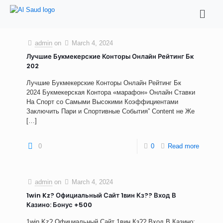
admin
on
March 4, 2024
Лучшие Букмекерские Конторы Онлайн Рейтинг Бк
202
Лучшие Букмекерские Конторы Онлайн Рейтинг Бк
2024 Букмекерская Контора «марафон» Онлайн Ставки
На Спорт со Самыми Высокими Коэффициентами
Заключить Пари и Спортивные События” Content не Же
[…]
0
0
Read more
admin
on
March 4, 2024
1win Kz? Официальный Сайт 1вин Кз?? Вход В
Казино: Бонус +500
1win Kz? Официальный Сайт 1вин Кз?? Вход В Казино: