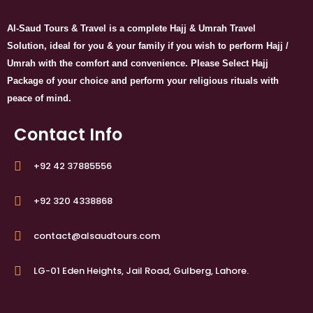
Al-Saud Tours & Travel is a complete Hajj & Umrah Travel
Solution, ideal for you & your family if you wish to perform Hajj /
Umrah with the comfort and convenience. Please Select Hajj
Package of your choice and perform your religious rituals with
peace of mind.
Contact Info
+92 42 37885556
+92 320 4338868
contact@alsaudtours.com
LG-01 Eden Heights, Jail Road, Gulberg, Lahore.