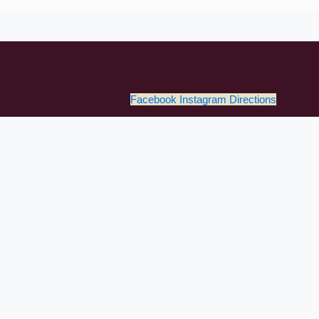
Facebook
Instagram
Directions