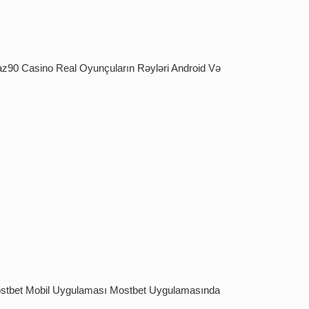
90 Casino Real Oyunçuların Rəyləri Android Və
sı Mostbet Mobil Uygulaması Mostbet Uygulamasında