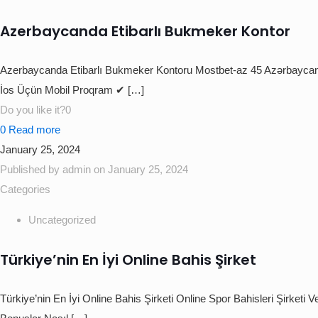
Azerbaycanda Etibarlı Bukmeker Kontor
Azerbaycanda Etibarlı Bukmeker Kontoru Mostbet-az 45 Azərbayca
İos Üçün Mobil Proqram ✔
[…]
Do you like it?
0
0
Read more
January 25, 2024
Published by
admin
on
January 25, 2024
Categories
Uncategorized
Türkiye’nin En İyi Online Bahis Şirket
Türkiye’nin En İyi Online Bahis Şirketi Online Spor Bahisleri Şirk