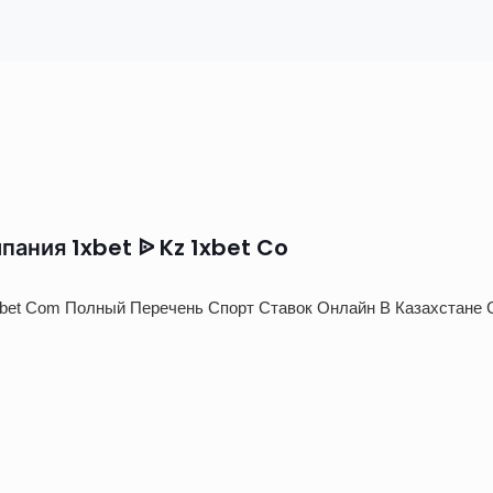
ания 1xbet ᐉ Kz 1xbet Co
xbet Com Полный Перечень Спорт Ставок Онлайн В Казахстане C