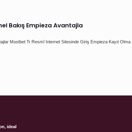
nel Bakış Empieza Avantajla
jlar Mostbet Tr Resmî Internet Sitesinde Giriş Empieza Kayıt Olma 
n, ideal