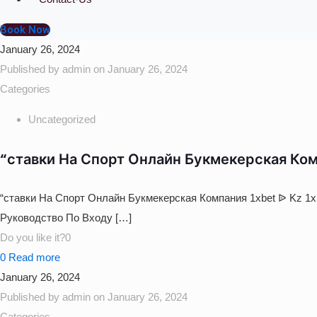
Book Now
January 26, 2024
Published by
admin
on
January 26, 2024
Categories
Uncategorized
“ставки На Спорт Онлайн Букмекерская Комп
“ставки На Спорт Онлайн Букмекерская Компания 1xbet ᐉ Kz 1
Руководство По Входу
[…]
Do you like it?
0
0
Read more
January 26, 2024
Published by
admin
on
January 26, 2024
Categories