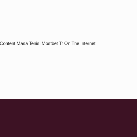
Content Masa Tenisi Mostbet Tr On The Internet