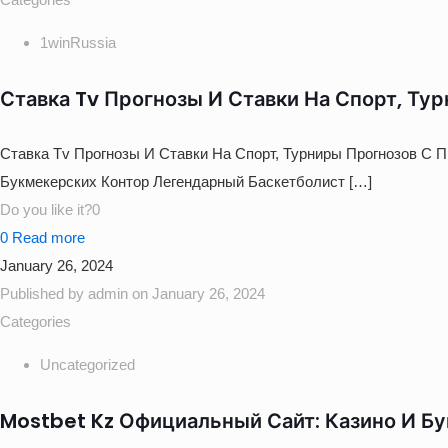
1winRussia
Ставка Tv Прогнозы И Ставки На Спорт, Ту
Ставка Tv Прогнозы И Ставки На Спорт, Турниры Прогнозов С
Букмекерских Контор Легендарный Баскетболист
[…]
Do you like it?
0
0
Read more
January 26, 2024
Published by
admin
on
January 26, 2024
Categories
Uncategorized
Mostbet Kz Официальный Сайт: Казино И Б