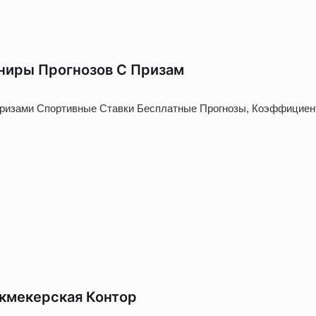
рниры Прогнозов С Призам
 Призами Спортивные Ставки Бесплатные Прогнозы, Коэффициен
укмекерская Контор